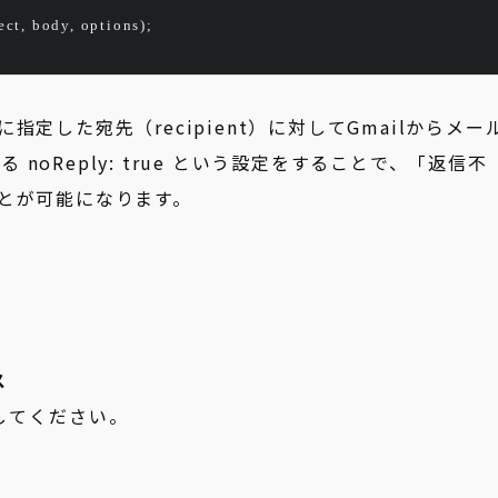
ect
,
 body
,
 options
);
定した宛先（recipient）に対してGmailからメー
る noReply: true という設定をすることで、「返信不
とが可能になります。
ス
してください。