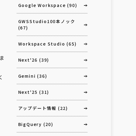
Google Workspace
(90)
GWSStudio100本ノック
(67)
Workspace Studio
(65)
しま
Next'26
(39)
Gemini
(36)
く
Next'25
(31)
アップデート情報
(22)
BigQuery
(20)