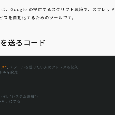
下、GAS) は、Google の提供するスクリプト環境で、スプレッ
e サービスを自動化するためのツールです。
ルを送るコード
ス"
;
// メールを送りたい人のアドレスを記入
イトルを設定
（例: "システム通知"）
信不可」にする