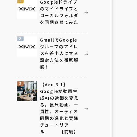
1
Googleドライブ
のマイドライブと
ローカルフォルダ
を同期させてみた
2
GmailでGoogle
グループのアドレ
スを差出人にする
設定方法を徹底解
説！
3
【Veo 3.1】
Googleが動画生
成AIの常識を変え
る。長尺動画、一
貫性、オーディオ
同期の進化と実践
チュートリア
ル 【前編】