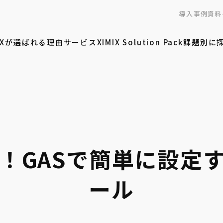
導入事例
資料
MIXが選ばれる理由
サービス
XIMIX Solution Pack
課題別に
GASで簡単に設定する
ール