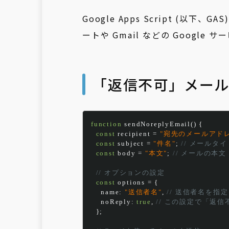
Google Apps Script (以
ートや Gmail などの Googl
「返信不可」メー
function
 sendNoreplyEmail
()
{
const
 recipient 
=
"宛先のメールアドレ
const
 subject 
=
"件名"
;
// メールタ
const
 body 
=
"本文"
;
// メールの本文
// オプションの設定
const
 options 
=
{
    name
:
"送信者名"
,
// 送信者名を指定
    noReply
:
true
,
// この設定で「返
};