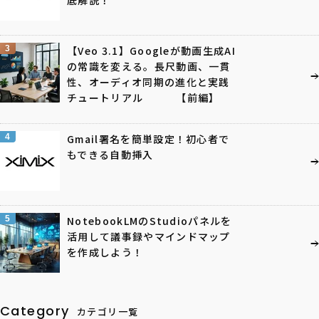
底解説！
3
【Veo 3.1】Googleが動画生成AI
の常識を変える。長尺動画、一貫
性、オーディオ同期の進化と実践
チュートリアル 【前編】
4
Gmail署名を簡単設定！初心者で
もできる自動挿入
5
NotebookLMのStudioパネルを
活用して議事録やマインドマップ
を作成しよう！
Category
カテゴリ一覧