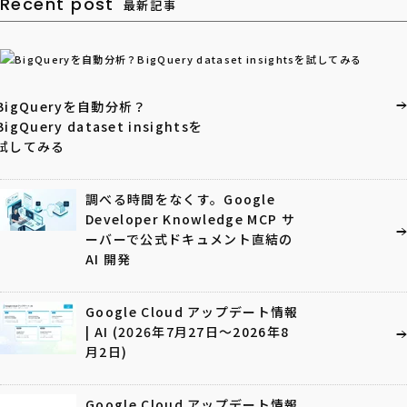
Recent post
最新記事
BigQueryを自動分析？
BigQuery dataset insightsを
試してみる
調べる時間をなくす。Google
Developer Knowledge MCP サ
ーバーで公式ドキュメント直結の
AI 開発
Google Cloud アップデート情報
| AI (2026年7月27日〜2026年8
月2日)
Google Cloud アップデート情報