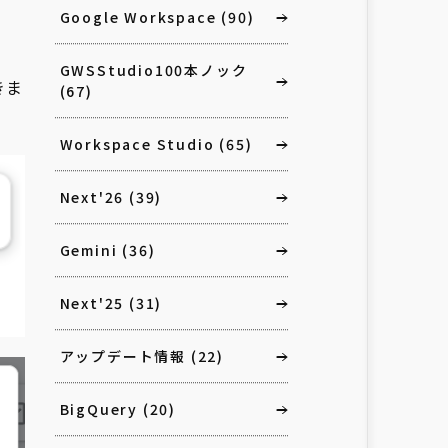
Google Workspace
(90)
GWSStudio100本ノック
きま
(67)
Workspace Studio
(65)
Next'26
(39)
Gemini
(36)
Next'25
(31)
アップデート情報
(22)
BigQuery
(20)