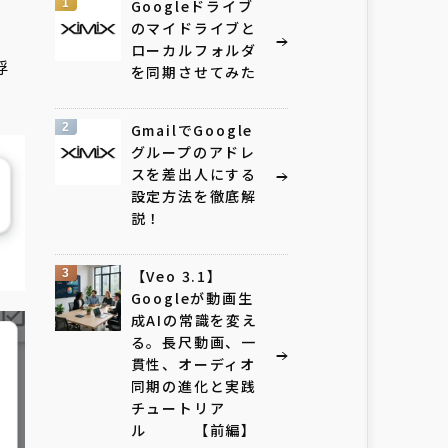
1
Googleドライブ
のマイドライブと
ローカルフォルダ
浮
を同期させてみた
2
GmailでGoogle
グループのアドレ
スを差出人にする
設定方法を徹底解
説！
3
【Veo 3.1】
Googleが動画生
成AIの常識を変え
る。長尺動画、一
貫性、オーディオ
同期の進化と実践
チュートリア
ル 【前編】