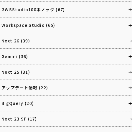
GWSStudio100本ノック
(67)
Workspace Studio
(65)
Next'26
(39)
Gemini
(36)
Next'25
(31)
アップデート情報
(22)
BigQuery
(20)
Next'23 SF
(17)