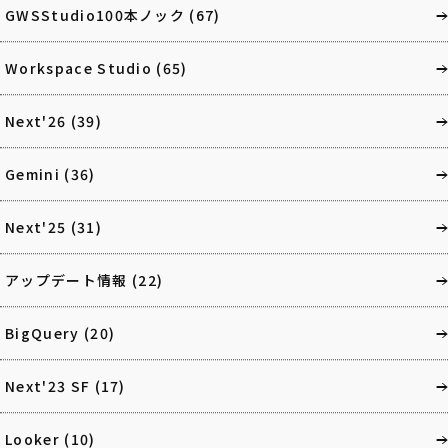
GWSStudio100本ノック
(67)
Workspace Studio
(65)
Next'26
(39)
Gemini
(36)
Next'25
(31)
アップデート情報
(22)
BigQuery
(20)
Next'23 SF
(17)
Looker
(10)