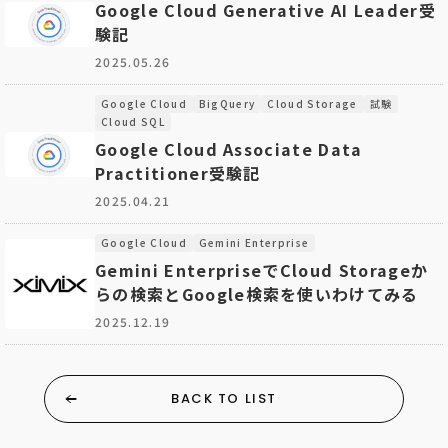
Google Cloud Generative AI Leader受
験記
2025.05.26
Google Cloud
BigQuery
Cloud Storage
試験
Cloud SQL
Google Cloud Associate Data
Practitioner受験記
2025.04.21
Google Cloud
Gemini Enterprise
Gemini EnterpriseでCloud Storageか
らの検索とGoogle検索を使いわけてみる
2025.12.19
BACK TO LIST