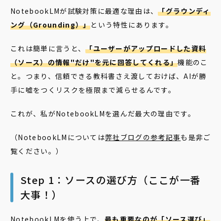
NotebookLMが試験対策に最適な理由は、
「グラウンディ
ング（Grounding）」
という特性にあります。
これは簡単に言うと、
「ユーザーがアップロードした資料
（ソース）の情報"だけ"を元に回答してくれる」
機能のこ
と。つまり、信頼できる教科書さえ渡しておけば、
AIが勝
手に嘘をつくリスクを極限まで減らせる
んです。
これが、私がNotebookLMを選んだ最大の理由です。
（NotebookLMについては
弊社ブログの参考記事
も是非ご
覧ください。）
Step 1：ソースの選び方（ここが一番
大事！）
NotebookLMを使う上で、
最も重要なのが「ソース選び」