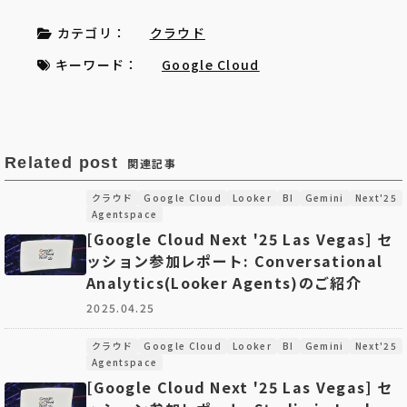
カテゴリ：
クラウド
キーワード：
Google Cloud
Related post
関連記事
クラウド
Google Cloud
Looker
BI
Gemini
Next'25
Agentspace
[Google Cloud Next '25 Las Vegas] セ
ッション参加レポート: Conversational
Analytics(Looker Agents)のご紹介
2025.04.25
クラウド
Google Cloud
Looker
BI
Gemini
Next'25
Agentspace
[Google Cloud Next '25 Las Vegas] セ