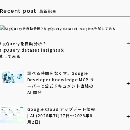
Recent post
最新記事
BigQueryを自動分析？
BigQuery dataset insightsを
試してみる
調べる時間をなくす。Google
Developer Knowledge MCP サ
ーバーで公式ドキュメント直結の
AI 開発
Google Cloud アップデート情報
| AI (2026年7月27日〜2026年8
月2日)