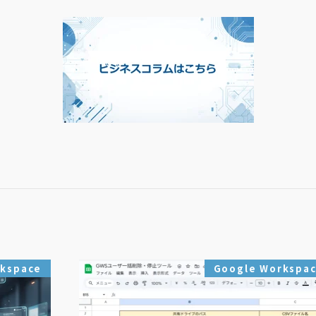
rkspace
Google Workspa