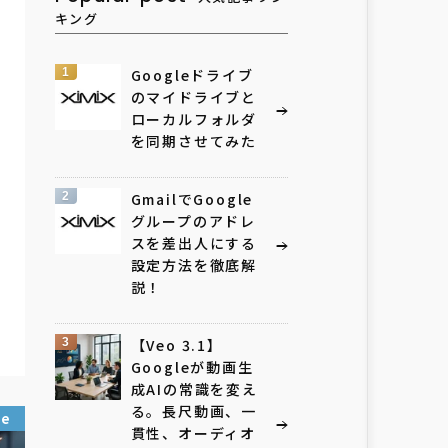
キング
1
Googleドライブ
のマイドライブと
ローカルフォルダ
を同期させてみた
2
GmailでGoogle
グループのアドレ
スを差出人にする
設定方法を徹底解
説！
3
【Veo 3.1】
Googleが動画生
成AIの常識を変え
る。長尺動画、一
ce
貫性、オーディオ