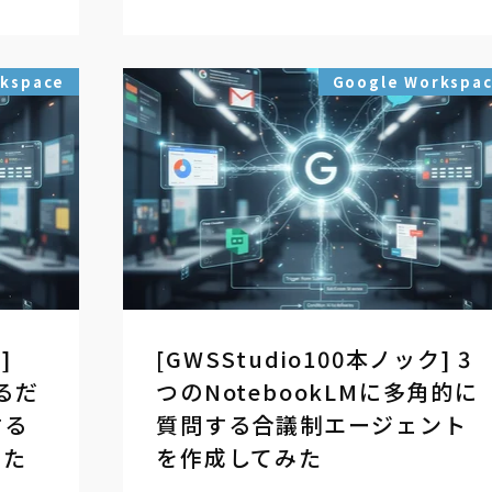
rkspace
Google Workspa
]
[GWSStudio100本ノック] 3
るだ
つのNotebookLMに多角的に
する
質問する合議制エージェント
みた
を作成してみた