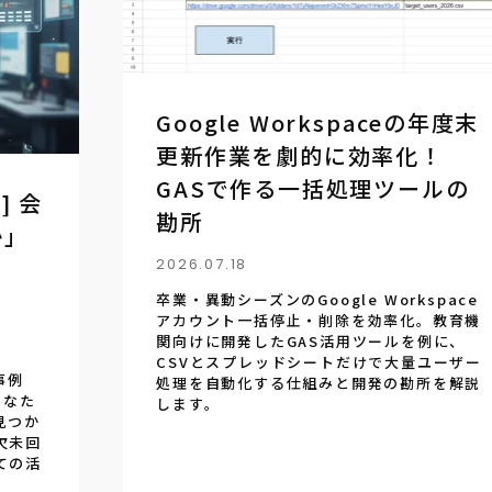
Google Workspaceの年度末
更新作業を劇的に効率化！
GASで作る一括処理ツールの
] 会
勘所
か」
2026.07.18
卒業・異動シーズンのGoogle Workspace
アカウント一括停止・削除を効率化。教育機
関向けに開発したGAS活用ツールを例に、
CSVとスプレッドシートだけで大量ユーザー
用事例
処理を自動化する仕組みと開発の勘所を解説
あなた
します。
見つか
欠未回
ての活