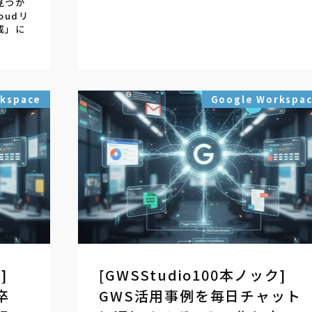
見つか
oudリ
成」に
rkspace
Google Workspa
]
[GWSStudio100本ノック]
卒
GWS活用事例を毎日チャット