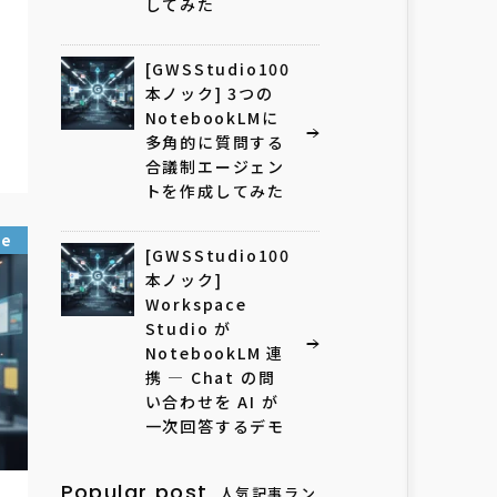
してみた
[GWSStudio100
本ノック] 3つの
NotebookLMに
多角的に質問する
合議制エージェン
トを作成してみた
ce
[GWSStudio100
本ノック]
Workspace
Studio が
NotebookLM 連
携 ― Chat の問
い合わせを AI が
一次回答するデモ
Popular post
人気記事ラン