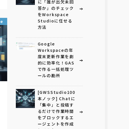
に「誰が出欠未回
答か」のチェック
をWorkspace
Studioに任せる
ce
方法
Google
Workspaceの年
度末更新作業を劇
的に効率化！GAS
で作る一括処理ツ
ールの勘所
[GWSStudio100
本ノック] Chatに
「集中」と投稿す
るだけで作業時間
をブロックするエ
ージェントを作成