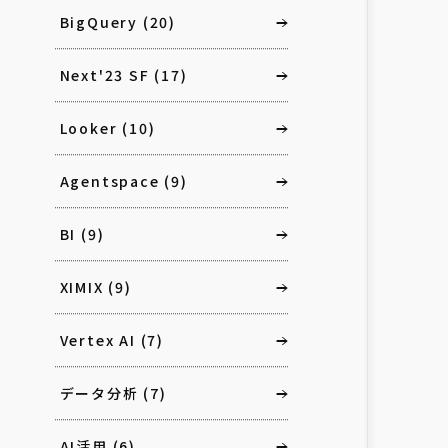
BigQuery
(20)
Next'23 SF
(17)
Looker
(10)
Agentspace
(9)
BI
(9)
XIMIX
(9)
Vertex AI
(7)
データ分析
(7)
AI活用
(6)