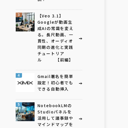
3
【Veo 3.1】
Googleが動画生
成AIの常識を変え
る。長尺動画、一
貫性、オーディオ
同期の進化と実践
チュートリア
ル 【前編】
4
Gmail署名を簡単
設定！初心者でも
できる自動挿入
5
NotebookLMの
Studioパネルを
活用して議事録や
マインドマップを