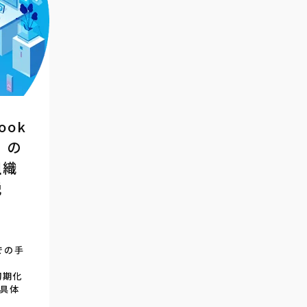
ook
」の
組織
説
での手
の初期化
、具体