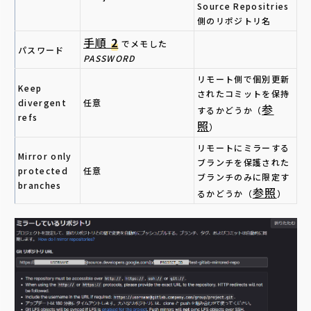
Source Repositries
側のリポジトリ名
手順
2
でメモした
パスワード
PASSWORD
リモート側で個別更新
Keep
されたコミットを保持
divergent
任意
参
するかどうか（
refs
照
）
リモートにミラーする
Mirror only
ブランチを保護された
protected
任意
ブランチのみに限定す
branches
参照
るかどうか（
）