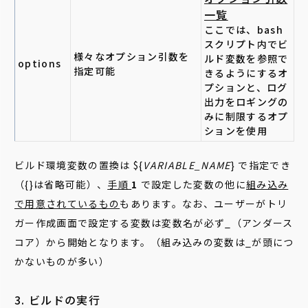
一覧
ここでは、bash
スクリプト内でビ
様々なオプション引数を
ルド変数を参照で
options
指定可能
きるようにするオ
プションと、ログ
出力をロギングの
みに制限するオプ
ションを使用
ビルド環境変数の置換は ${
VARIABLE_NAME
} で指定でき
（{}は省略可能）、
手順
1
で設定した変数の他に
組み込み
で用意されているもの
もあります。なお、ユーザーがトリ
ガー作成画面で設定する変数は変数名が必ず_（アンダース
コア）から開始となります。（組み込みの変数は_が頭につ
かないものが多い）
3. ビルドの実行