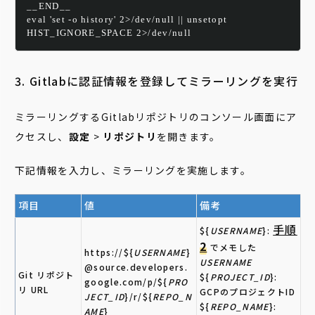
__END__
eval 'set -o history' 2>/dev/null || unsetopt 
HIST_IGNORE_SPACE 2>/dev/null
3. Gitlabに認証情報を登録してミラーリングを実行
ミラーリングするGitlabリポジトリのコンソール画面にア
クセスし、
設定
>
リポジトリ
を開きます。
下記情報を入力し、ミラーリングを実施します。
項目
値
備考
手順
${
USERNAME
}:
2
でメモした
https://${
USERNAME
}
USERNAME
@source.developers.
Git リポジト
${
PROJECT_ID
}:
google.com/p/${
PRO
リ URL
GCPのプロジェクトID
JECT_ID
}/r/${
REPO_N
${
REPO_NAME
}:
AME
}