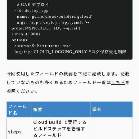
    # GAE デプロイ
  - id: deploy_app
    name: 'gcr.io/cloud-builders/gcloud'
    args: ['app', 'deploy', 'app.yaml', '--
project=$PROJECT_ID', '--quiet']
timeout: 900s
options:
  automapSubstitutions: true
  logging: CLOUD_LOGGING_ONLY #ログ保存先を制限
今回使用したフィールドの概要を下記に記載します。記載
していないものも多くあるためフィールド一覧は
こちら
を
参照ください。
フィール
概要
備考
ド名
Cloud Build で実行する
ビルドステップを管理す
steps
るフィールド