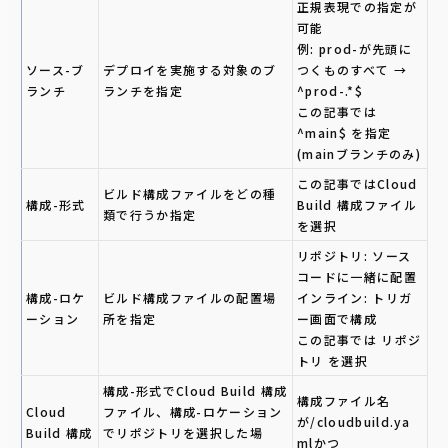
正規表現での指定が
可能
例: prod-が先頭に
ソース-ブ
デプロイを実施する対象のブ
つくものすべて →
ランチ
ランチを指定
^prod-.*$
この記事では
^main$ を指定
(mainブランチのみ)
この記事ではCloud
ビルド構成ファイルをどの種
構成-形式
Build 構成ファイル
類で行うか指定
を選択
リポジトリ: ソース
コードに一緒に配置
構成-ロケ
ビルド構成ファイルの配置場
インライン: トリガ
ーション
所を指定
ー画面で構成
この記事では リポジ
トリ を選択
構成-形式でCloud Build 構成
構成ファイル名
Cloud
ファイル、構成-ロケーション
が/cloudbuild.ya
Build 構成
でリポジトリを選択した場
mlかつ