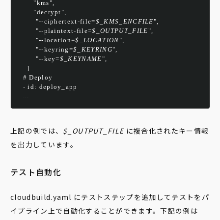
       "kms",
       "decrypt",
        "--ciphertext-file=
$_KMS_ENCFILE
",
        "--plaintext-file=
$_OUTPUT_FILE
",
        "--location=
$_LOCATION
",
        "--keyring=
$_KEYRING
",
        "--key=
$_KEYNAME
",
    ]
  # Deploy
  - id: deploy_app
  ...
上記の例では、
$_OUTPUT_FILE
に複合化されたキー情報
を出力しています。
テスト自動化
cloudbuild.yaml にテストステップを追加してテストをパ
イプライン上で自動化することができます。下記の例は