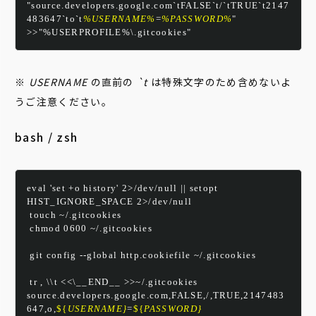
"source.developers.google.com`tFALSE`t/`tTRUE`t2147
483647`to`t
%USERNAME%
=
%PASSWORD%
" 
>>"%USERPROFILE%\.gitcookies"
※
USERNAME
の直前の
`t
は特殊文字のため含めないよ
うご注意ください。
bash / zsh
eval 'set +o history' 2>/dev/null || setopt 
HIST_IGNORE_SPACE 2>/dev/null
 touch ~/.gitcookies
 chmod 0600 ~/.gitcookies
 git config --global http.cookiefile ~/.gitcookies
 tr , \\t <<\__END__ >>~/.gitcookies
source.developers.google.com,FALSE,/,TRUE,2147483
647,o,
${
USERNAME}
=
${
PASSWORD}