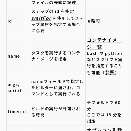
ファイルの先頭に記述
ステップの id を指定
waitFor
を使用してステ
id
省略可
ップ順序を指定する場合
に必要
コンテナイメー
ジ一覧
タスクを実行するコンテ
bash や python
name
ナイメージを指定
などスクリプト実
行を指定すること
参照
も可能（
）
nameフィールドで指定し
args,
たビルダーに渡され、コ
script
マンドとして実行される
デフォルトで 60
ビルドの実行が許可され
分
timeout
る時間
ここでは 15 分を
指定
オプション引数