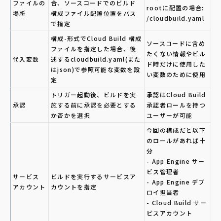
ファイルの
合、ソースコードでのビルド
rootに配置の場合:
場所
構成ファイル配置位置をパス
/cloudbuild.yaml
で指定
構成-形式でCloud Build 構成
ソースコードに含め
ファイルを指定した場合、後
たくない情報やビル
代入変数
述するcloudbuild.yaml(また
ド時だけに使用した
はjson)で参照可能な変数を設
い変数のために使用
定
トリガー起動後、ビルドを実
承認はCloud Build
承認
施する前に承認を必要とする
承認者ロールを持つ
か否かを選択
ユーザーが可能
今回の構成だと以下
のロールがあれば十
分
- App Engine サー
ビス管理者
サービス
ビルドを実行するサービスア
- App Engine デプ
アカウント
カウントを指定
ロイ担当者
- Cloud Build サー
ビスアカウント