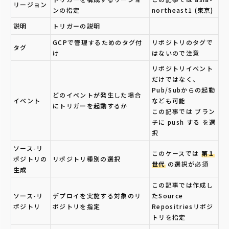
リージョン
ンの指定
northeast1 (東京)
説明
トリガーの説明
GCPで管理するためのタグ付
リポジトリのタグで
タグ
け
はないので注意
リポジトリイベント
だけではなく、
Pub/Subからの起動
どのイベントが発生した場合
イベント
なども可能
にトリガーを起動するか
この記事では ブラン
チに push する を選
択
ソース-リ
このケースでは
第１
ポジトリの
リポジトリ種別の選択
世代
の選択が必須
生成
この記事では作成し
ソース-リ
デプロイを実施する対象のリ
たSource
ポジトリ
ポジトリを指定
Repositriesリポジ
トリを指定