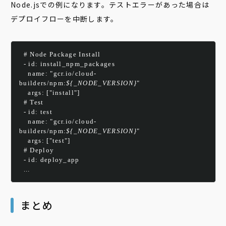
Node.jsでの例になります。テストエラーがあった場合は
デプロイフローを中断します。
  # Node Package Install
  - id: install_npm_packages 
    name: "gcr.io/cloud-
builders/npm:
${_NODE_VERSION}
"
    args: ["install"]
  # Test
  - id: test
    name: "gcr.io/cloud-
builders/npm:
${_NODE_VERSION}
"
    args: ["test"]
  # Deploy
  - id: deploy_app
  ...
まとめ