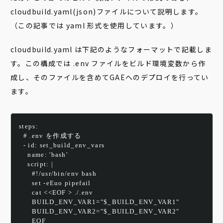
cloudbuild.yaml(json)ファイルについて説明します。
（この記事では yaml 形式を使用しています。）
cloudbuild.yaml は下記のようなフォーマットで記載しま
す。この構成では .env ファイルをビルド環境変数から作
成し、そのファイルを含めてGAEへのデプロイを行ってい
ます。
steps:
  # .env を作成する
  - id: set_build_env_vars
    name: 'bash'
    script: |
      #!/usr/bin/env bash
      set -eEuo pipefail
      cat <<EOF > ./.env
      BUILD_ENV_VAR1="$_BUILD_ENV_VAR1"
      BUILD_ENV_VAR2="$_BUILD_ENV_VAR2"
      EOF