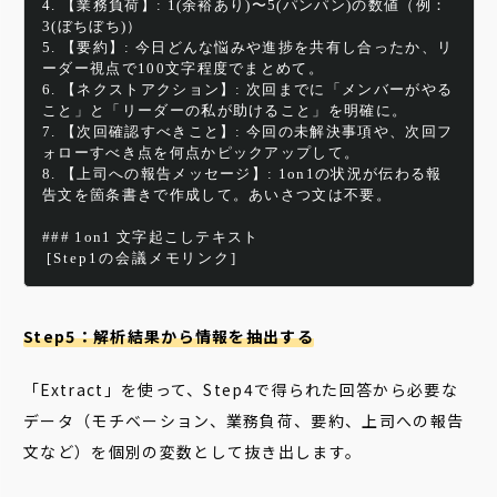
4. 【業務負荷】: 1(余裕あり)〜5(パンパン)の数値（例：
3(ぼちぼち)）
5. 【要約】: 今日どんな悩みや進捗を共有し合ったか、リ
ーダー視点で100文字程度でまとめて。
6. 【ネクストアクション】: 次回までに「メンバーがやる
こと」と「リーダーの私が助けること」を明確に。
7. 【次回確認すべきこと】: 今回の未解決事項や、次回フ
ォローすべき点を何点かピックアップして。
8. 【上司への報告メッセージ】: 1on1の状況が伝わる報
告文を箇条書きで作成して。あいさつ文は不要。
### 1on1 文字起こしテキスト
[Step1の会議メモリンク]
Step5：解析結果から情報を抽出する
「Extract」を使って、Step4で得られた回答から必要な
データ（モチベーション、業務負荷、要約、上司への報告
文など）を個別の変数として抜き出します。