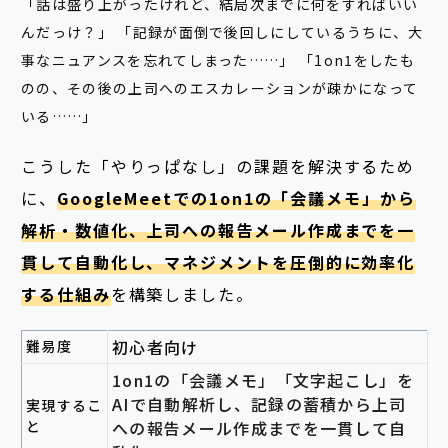
「話は盛り上がったけれど、結局次までに何をすればいい
んだっけ？」 「記録が面倒で後回しにしているうちに、大
事なニュアンスを忘れてしまった……」 「1on1をしたも
のの、その後の上司へのエスカレーションが疎かになって
いる……」
こうした「やりっぱなし」の課題を解決するため
に、
GoogleMeetでの1on1の「会議メモ
」から
解析・数値化、上司への報告メール作成までを一
貫して自動化し、マネジメントを圧倒的に効率化
する仕組み
を構築しました。
初心者向け
難易度
1on1の「会議メモ」「文字起こし」を
AIで自動解析し、記録の蓄積から上司
実現するこ
と
への報告メール作成までを一貫して自