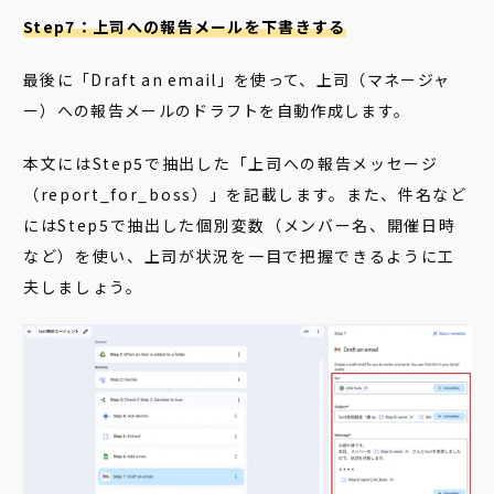
Step7：上司への報告メールを下書きする
最後に「Draft an email」を使って、上司（マネージャ
ー）への報告メールのドラフトを自動作成します。
本文にはStep5で抽出し
た「
上司への報告メッセージ
（report_for_boss）」を記載します。また、
件
名など
に
は
Step5で抽出した個別変数（メンバー名、開催日時
など）を使い、
上司が状況を
一目で把握できるよう
に工
夫
し
ましょう。