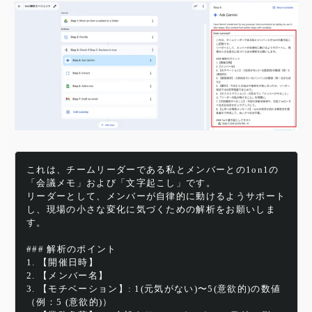
​​これは、チームリーダーである私とメンバーとの1on1の
「会議メモ」および「文字起こし」です。
リーダーとして、メンバーが自律的に動けるようサポート
し、現場の小さな変化に気づくための解析をお願いしま
す。
### 解析のポイント
1. 【開催日時】
2. 【メンバー名】
3. 【モチベーション】: 1(元気がない)〜5(意欲的)の数値
（例：5 (意欲的)）