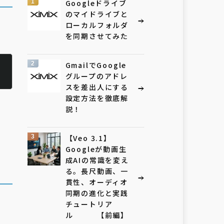
1
Googleドライブ
のマイドライブと
ローカルフォルダ
を同期させてみた
2
GmailでGoogle
グループのアドレ
スを差出人にする
設定方法を徹底解
説！
3
【Veo 3.1】
Googleが動画生
成AIの常識を変え
る。長尺動画、一
貫性、オーディオ
同期の進化と実践
チュートリア
ル 【前編】