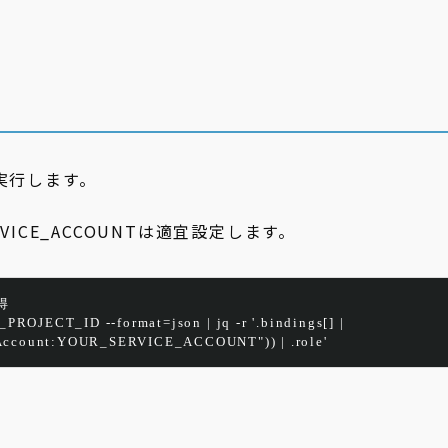
 で実行します。
ERVICE_ACCOUNTは適宜設定します。
得
_PROJECT_ID
--format=json
 | 
jq
 -
r
'.bindings[] | 
iceAccount:YOUR_SERVICE_ACCOUNT")) | .role'