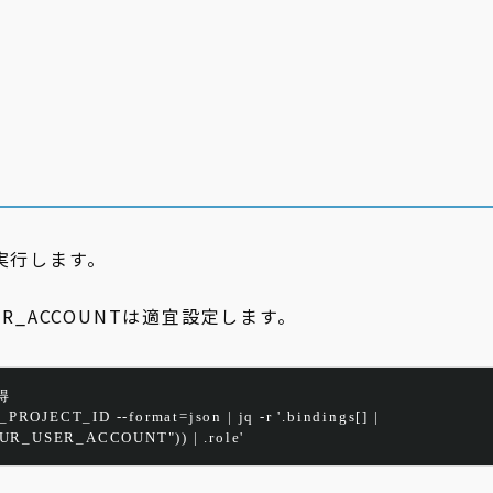
 で実行します。
USER_ACCOUNTは適宜設定します。
得
_PROJECT_ID
--format=json
 | 
jq
 -
r
'.bindings[] | 
YOUR_USER_ACCOUNT")) | .role'