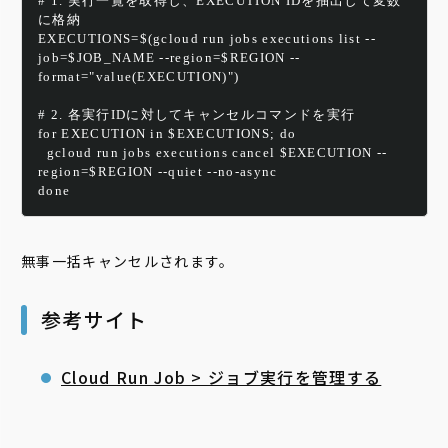
# 1. 実行一覧を取得し、EXECUTION IDを抽出して変数
に格納
EXECUTIONS=$(gcloud run jobs executions list --
job=$JOB_NAME --region=$REGION --
format="value(EXECUTION)")
# 2. 各実行IDに対してキャンセルコマンドを実行
for EXECUTION in $EXECUTIONS; do
  gcloud run jobs executions cancel $EXECUTION --
region=$REGION --quiet 
--no-async
done
無事一括キャンセルされます。
参考サイト
Cloud Run Job > ジョブ実行を管理する