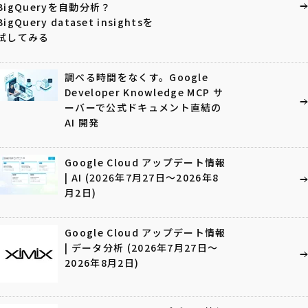
BigQueryを自動分析？
BigQuery dataset insightsを
試してみる
調べる時間をなくす。Google
Developer Knowledge MCP サ
ーバーで公式ドキュメント直結の
AI 開発
Google Cloud アップデート情報
| AI (2026年7月27日〜2026年8
月2日)
Google Cloud アップデート情報
| データ分析 (2026年7月27日〜
2026年8月2日)