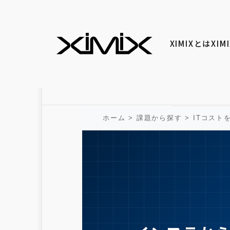
XIMIXとは
XI
ホーム
> 課題から探す > ITコスト