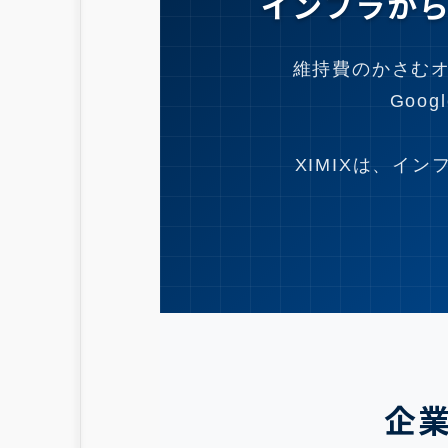
インフラから
維持費のかさむオン
Goo
XIMIXは、イ
企