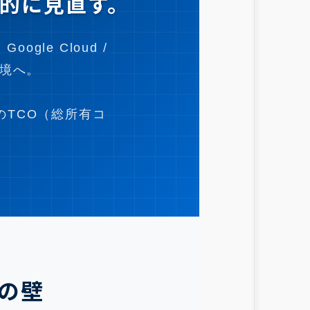
本的に見直す。
le Cloud /
環境へ。
のTCO（総所有コ
の壁