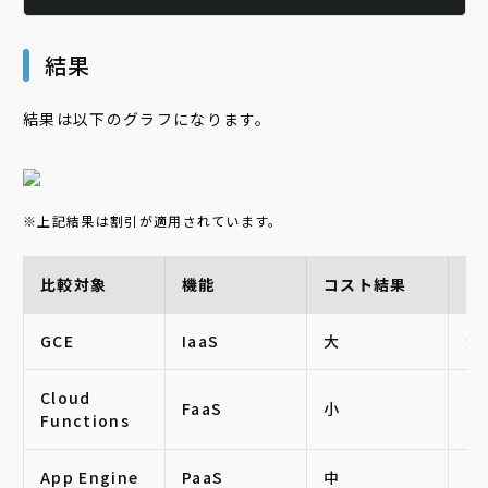
結果
結果は以下のグラフになります。
※上記結果は割引が適用されています。
比較対象
機能
コスト結果
コ
GCE
IaaS
大
大
Cloud
FaaS
小
中
Functions
App Engine
PaaS
中
小