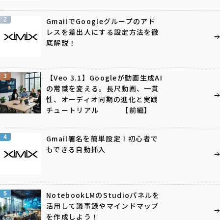
2
GmailでGoogleグループのアド
レスを差出人にする設定方法を徹
底解説！
3
【Veo 3.1】Googleが動画生成AI
の常識を変える。長尺動画、一貫
性、オーディオ同期の進化と実践
チュートリアル 【前編】
4
Gmail署名を簡単設定！初心者で
もできる自動挿入
5
NotebookLMのStudioパネルを
活用して議事録やマインドマップ
を作成しよう！