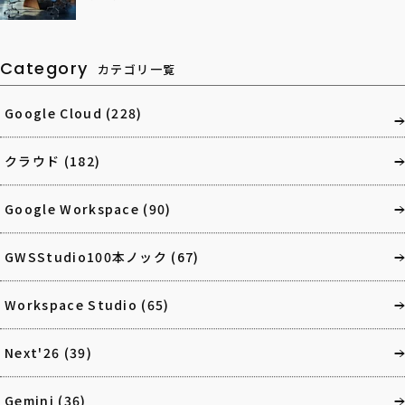
Category
カテゴリ一覧
Google Cloud
(228)
クラウド
(182)
Google Workspace
(90)
GWSStudio100本ノック
(67)
Workspace Studio
(65)
Next'26
(39)
Gemini
(36)