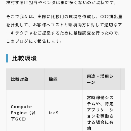
検討するIT担当やベンダはまだ多くないのが現状です。
そこで我々は、実際に比較用の環境を作成し、CO2排出量
を計測して、お客様へコストと環境両方に対して適切なア
ーキテクチャをご提案するために基礎調査を行ったので、
このブログにて報告します。
比較環境
用途・活用シ
比較対象
機能
コ
ーン
常時稼働シス
テムや、特定
Compute
アプリケーシ
Engine（以
IaaS
大
ョンを稼働さ
下GCE）
せる場合に有
効