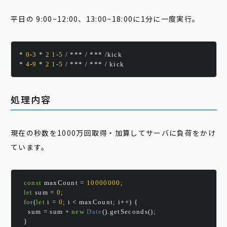
平日の 9:00~12:00、13:00~18:00に1分に一度実行。
*
0
-
3
*
2
1
-
5
/
***
/
***
/
*
4
-
9
*
2
1
-
5
/
***
/
***
/
 kick
処理内容
現在の秒数を1000万回取得・加算してサーバに負荷をかけ
ています。
const
 maxCount 
=
10000000
;
let
 sum 
=
0
;
for
(
let
 i 
=
0
;
 i 
<
 maxCount
;
 i
++)
{
    sum 
=
 sum 
+
new
Date
().
getSeconds
();
}