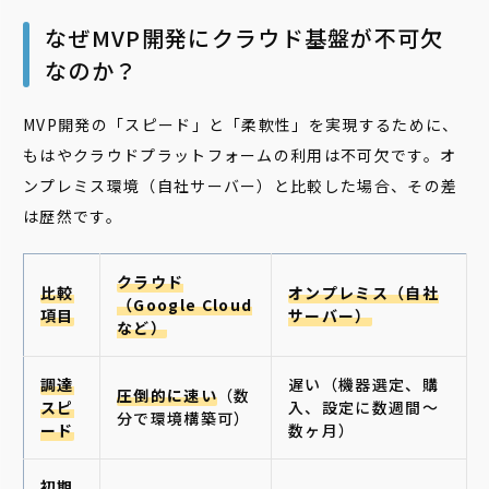
なぜMVP開発にクラウド基盤が不可欠
なのか？
MVP開発の「スピード」と「柔軟性」を実現するために、
もはやクラウドプラットフォームの利用は不可欠です。オ
ンプレミス環境（自社サーバー）と比較した場合、その差
は歴然です。
クラウド
比較
オンプレミス（自社
（Google Cloud
項目
サーバー）
など）
調達
遅い（機器選定、購
圧倒的に速い
（数
スピ
入、設定に数週間〜
分で環境構築可）
ード
数ヶ月）
初期