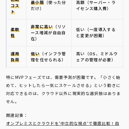
最小限
（使った分
高額（サーバー・ラ
コス
だけ）
イセンス購入費）
ト
非常に高い
（リソ
柔軟
低い（一度導入する
ース増減が自由自
性
と変更が困難）
在）
運用
低い
（インフラ管
高い（OS、ミドルウ
負荷
理を任せられる）
ェアの管理が必要）
特にMVPフェーズでは、需要予測が困難です。「小さく始
めて、ヒットしたら一気にスケールさせる」という動きに
対応できるのは、クラウド以外に現実的な選択肢はありま
せん。
関連記事：
オンプレミス
とクラウドを’中立的な視点’で徹底比較！自