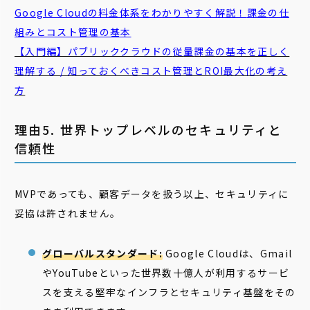
Google Cloudの料金体系をわかりやすく解説！
課金
の仕
組みとコスト管理の基本
【入門編】パブリッククラウドの
従
量
課金
の基本を正しく
理解する / 知っておくべきコスト管理とROI最大化の考え
方
理由5. 世界トップレベルのセキュリティと
信頼性
MVPであっても、顧客データを扱う以上、セキュリティに
妥協は許されません。
グローバルスタンダード:
Google Cloudは、Gmail
やYouTubeといった世界数十億人が利用するサービ
スを支える堅牢なインフラとセキュリティ基盤をその