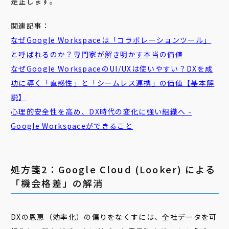
是正します。
関連記事：
なぜ
Google
Workspace
は「
コラボレーション
ツール
」
と呼ばれるのか？専門家が解き明かす本当の価値
なぜGoogle WorkspaceのUI/UXは使いやすい？DXを成
功に導く「直感性」と「
シームレス
連携」の価値【基本解
説】
心理
的
安全
性
を高め、DX時代の変化に強い組織へ -
Google Workspaceができること
処方箋2：Google Cloud (Looker) による
「機会格差」の解消
DXの恩恵（効率化）の偏りをなくすには、全社データを可