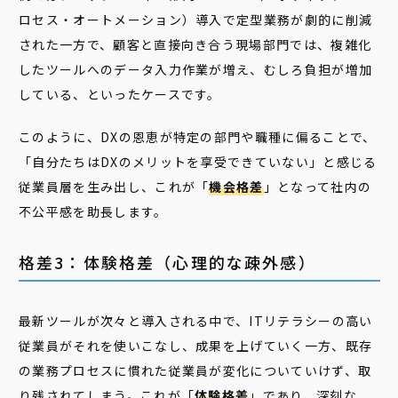
ロセス・オートメーション）導入で定型業務が劇的に削減
された一方で、顧客と直接向き合う現場部門では、複雑化
したツールへのデータ入力作業が増え、むしろ負担が増加
している、といったケースです。
このように、DXの恩恵が特定の部門や職種に偏ることで、
「自分たちはDXのメリットを享受できていない」と感じる
従業員層を生み出し、これが「
機会格差
」となって社内の
不公平感を助長します。
格差3：体験格差（心理的な疎外感）
最新ツールが次々と導入される中で、ITリテラシーの高い
従業員がそれを使いこなし、成果を上げていく一方、既存
の業務プロセスに慣れた従業員が変化についていけず、取
り残されてしまう。これが「
体験格差
」であり、深刻な