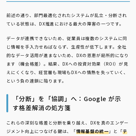
前述の通り、部門最適化されたシステムが乱立・分断され
ている状態は、DX推進における最大の障害の一つです。
データが連携できないため、従業員は複数のシステムに同
じ情報を手入力せねばならず、生産性が低下します。全社
的なデータ活用が進まないため、DXの恩恵が局所的になり
ます（機会格差）。結果、DXへの投資対効果（ROI）が見
えにくくなり、経営層も現場もDXへの情熱を失っていく、
という負の連鎖に陥ります。
「分断」を「協調」へ：Google が示
す格差解消の処方箋
これらの深刻な格差と分断を乗り越え、DXを真のエンゲー
ジメント向上につなげる鍵は、「
情報基盤の統一
」と「
テ