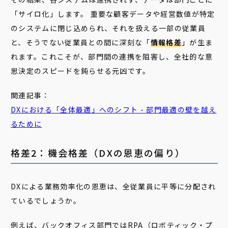
「サイロ化」します。 重要な顧客データや経営数値が特定
のシステムに閉じ込められ、それを扱える一部の従業員
と、そうでない従業員との間に深刻な「
情報格差
」が生ま
れます。これこそが、部門間の連携を阻害し、全社的な意
思決定のスピードを鈍らせる元凶です。
関連記事：
DXにおける「全体
最適
」へのシフト -
部門
最適
の壁を越え
るために
格差2：機会格差（DXの恩恵の偏り）
DXによる業務効率化の恩恵は、全従業員に平等に分配され
ているでしょうか。
例えば、バックオフィス部門ではRPA（ロボティック・プ