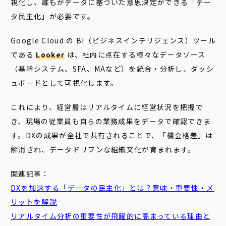
視化し、誰もがデータに基づいた意思決定ができる「デー
タ民主化」が必要です。
Google Cloud の BI（ビジネスインテリジェンス）ツール
である
Looker
は、社内に点在する様々なデータソース
（基幹システム、SFA、MAなど）を統合・分析し、ダッシ
ュボードとして可視化します。
これにより、経営層はリアルタイムに経営状況を把握で
き、現場の従業員も自らの業務成果をデータで確認できま
す。DXの成果が全社で共有されることで、「機会格差」は
解消され、データドリブンな組織文化が育まれます。
関連記事：
DXを加速する「
データ
の
民主
化
」とは？意味・重要性・メ
リットを解説
リアルタイム
分析の重要性が飛躍的に高まっている理由と