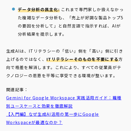
データ分析の民主化:
これまで専門家しか扱えなかっ
た複雑なデータ分析も、「売上が好調な製品トップ5
の要因を分析して」と自然言語で指示すれば、AIが
分析結果を提示します。
生成AIは、ITリテラシーの「低い」側を「高い」側に引き
上げるのではなく、
ITリテラシーそのものを不要にする
方
向で格差を解消します。これにより、すべての従業員がテ
クノロジーの恩恵を平等に享受できる環境が整います。
関連記事：
Gemini
for
Google
Workspace
実践活用ガイド：職種
別ユースケースと効果を徹底解説
【入門編】なぜ
生成
AI
活用の
第一歩
にGoogle
Workspaceが最適なのか？