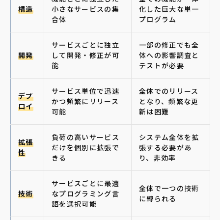
構造
小さなサービスの集
化した巨大な単一
合体
プログラム
サービスごとに独立
一部の修正でも全
開発
して開発・修正が可
体への影響調査と
能
テストが必要
サービス単位で迅速
全体でのリリース
デプ
かつ頻繁にリリース
となり、頻繁な更
ロイ
可能
新は困難
負荷の高いサービス
システム全体を拡
拡張
だけを個別に拡張で
張する必要があ
性
きる
り、非効率
サービスごとに最適
全体で一つの技術
技術
なプログラミング言
に縛られる
語を選択可能