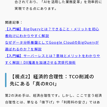
合されており、「AIを活用した業務変革」を効率的に
実現できる点にあります。
関連記事：
【入門編】
BigQuery
とは？できること・メリットを初心
者向けにわかりやすく解説
なぜ
データ分析基盤としてGoogle Cloudの
BigQuery
が
選ばれるのか？を解説
【入門編】
サーバーレス
とは？意味とメリットをわかりや
すく解説！DX推進を加速させる次世代技術
【視点2】経済的合理性：TCO削減の
先にある「真のROI」
第2の決め手は、経済合理性です。しかし、ここで言う経済
合理性とは、単なる「値下げ」や「利用料の安さ」ではあ