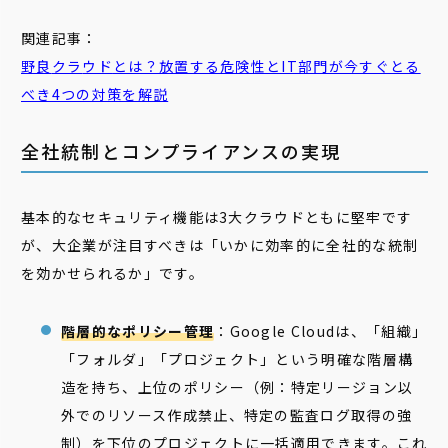
関連記事：
野良
クラ
ウド
とは？放置する危険性とIT部門が今すぐとる
べき4つの対策を解説
全社統制とコンプライアンスの実現
基本的なセキュリティ機能は3大クラウドともに堅牢です
が、大企業が注目すべきは「いかに効率的に全社的な統制
を効かせられるか」です。
階層的なポリシー管理
：Google Cloudは、「組織」
「フォルダ」「プロジェクト」という明確な階層構
造を持ち、上位のポリシー（例：特定リージョン以
外でのリソース作成禁止、特定の監査ログ取得の強
制）を下位のプロジェクトに一括適用できます。これ