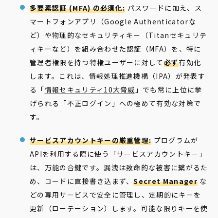
多要素認証 (MFA) の必須化:
パスワードに加え、ス
マートフォンアプリ（Google Authenticatorな
ど）や物理的なセキュリティキー（Titanセキュリテ
ィキーなど）を組み合わせた認証（MFA）を、特に
管理者権限を持つ特権ユーザーに対して
必ず
有効化
します。これは、情報処理推進機構（IPA）が発表す
る「
情報セキュリティ10大脅威
」でも常に上位に挙
げられる「不正ログイン」への極めて有効な対策で
す。
サービスアカウントキーの厳重管理:
プログラムが
APIを利用する際に使う「サービスアカウントキー」
は、万能の合鍵です。漏洩は致命的な被害に繋がるた
め、コードに直接書き込まず、
Secret Manager
な
どの専用サービスで安全に管理し、定期的にキーを
更新（ローテーション）します。可能な限りキーを使