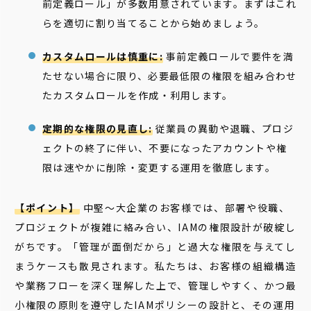
前定義ロール」が多数用意されています。まずはこれ
らを適切に割り当てることから始めましょう。
カスタムロールは慎重に:
事前定義ロールで要件を満
たせない場合に限り、必要最低限の権限を組み合わせ
たカスタムロールを作成・利用します。
定期的な権限の見直し:
従業員の異動や退職、プロジ
ェクトの終了に伴い、不要になったアカウントや権
限は速やかに削除・変更する運用を徹底します。
【ポイント】
中堅〜大企業のお客様では、部署や役職、
プロジェクトが複雑に絡み合い、IAMの権限設計が破綻し
がちです。「管理が面倒だから」と過大な権限を与えてし
まうケースも散見されます。私たちは、お客様の組織構造
や業務フローを深く理解した上で、管理しやすく、かつ最
小権限の原則を遵守したIAMポリシーの設計と、その運用