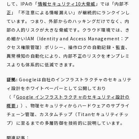
して、IPAの「
情報セキュリティ10大脅威
」では「内部不
正」「不注意による情報漏えい」が継続的にランクインし
ています。つまり、外部からのハッキングだけでなく、内
部の人的リスクが大きな脅威です。クラウド環境では、き
め細かいIAM（Identity and Access Management：ア
クセス権限管理）ポリシー、操作ログの自動記録・監査、
異常検知の自動化により、内部不正のリスクをオンプレミ
スよりも体系的に低減できます。
証拠:
Googleは自社のインフラストラクチャのセキュリテ
ィ設計をホワイトペーパーとして公開しており
（「
Google インフラストラクチャのセキュリティ設計の
概要
」）、物理セキュリティからハードウェアのサプライ
チェーン管理、カスタムチップ（Titanセキュリティチッ
プ）に至るまでの多層防御を技術的に説明しています。
関連記事：