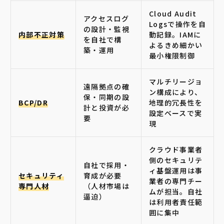
Cloud Audit
アクセスログ
Logsで操作を自
の設計・監視
内部不正対策
動記録。IAMに
を自社で構
よるきめ細かい
築・運用
最小権限制御
マルチリージョ
遠隔拠点の確
ン構成により、
保・同期の設
BCP/DR
地理的冗長性を
計と投資が必
設定ベースで実
要
現
クラウド事業者
側のセキュリテ
自社で採用・
ィ基盤運用は事
セキュリティ
育成が必要
業者の専門チー
専門人材
（人材市場は
ムが担当。自社
逼迫）
は利用者責任範
囲に集中