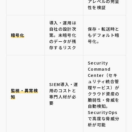
アレベルの完全
性を検証
導入・運用は
自社の設計次
保存・転送時と
暗号化
第。未暗号化
もデフォルト暗
のデータが残
号化。
存するリスク
Security
Command
Center（セキ
ュリティ統合管
SIEM導入・運
理サービス）が
監視・異常検
用のコストと
クラウド資産の
知
専門人材が必
脆弱性・脅威を
要
自動検知。
SecurityOps
で高度な脅威分
析が可能