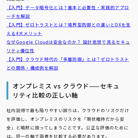
【入門】データ暗号化とは？基本と必要性・実践的アプロ
ーチを解説
【入門】ゼロトラストとは？境界型防御との違いとDXを支
える4大メリット
なぜGoogle Cloudは安全なのか？ 設計思想で見るセキュ
リティ優位性
【入門】クラウド時代の「多層防御」とは？ゼロトラスト
との関係・構成例を解説
オンプレミス vs クラウド——セキュ
リティ比較の正しい軸
社内説得で最も陥りやすい誤りは、クラウドのリスクだけ
を評価し、オンプレミスのリスクを「現状維持だから安
全」と暗黙に扱ってしまうことです。公正な評価のために
は、同一の軸で両者を比較する必要があります。