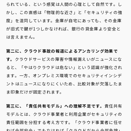
られている、という感覚は人間の心理として自然です。し
かし、この直感は「物理的な近さ」と「セキュリティの強
度」を混同しています。金庫が自宅にあっても、その金庫
が旧式で鍵が1つしかなければ、銀行の貸金庫より安全と
は言えません。
第二に、クラウド事故の報道によるアンカリング効果で
す。
クラウドサービスの障害や情報漏えいがニュースにな
ると、「やはりクラウドは危ない」という認識が強化され
ます。一方、オンプレミス環境でのセキュリティインシデ
ントはニュースになりにくいため、比較対象が欠落したま
ま印象だけが固定されます。
第三に、「責任共有モデル」への理解不足です。
責任共有
モデルとは、クラウド事業者と利用企業がセキュリティの
責任範囲を分担する考え方です。「クラウド事業者に任せ
れば全部安全」でもなければ「クラウドだから全部危険」