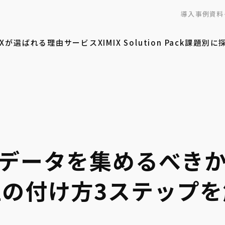
導入事例
資料
MIXが選ばれる理由
サービス
XIMIX Solution Pack
課題別に
データを集めるべき
位の付け方3ステップを