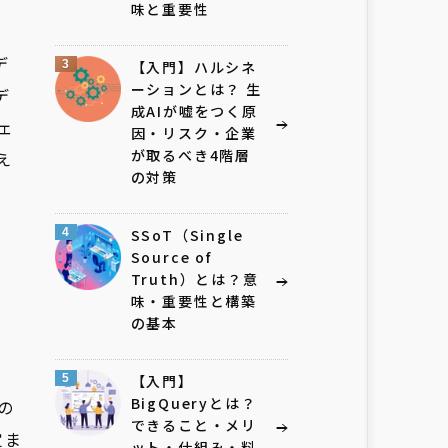
味と重要性
デ
3
【入門】ハルシネ
ーションとは？ 生
デ
成AIが嘘をつく原
ェ
因・リスク・企業
が取るべき4階層
え
の対策
4
SSoT（Single
Source of
Truth）とは？意
味・重要性と構築
の基本
5
【入門】
BigQueryとは？
の
できること・メリ
定ま
ット・仕組み・料