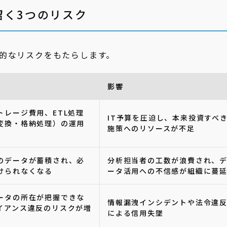
招く3つのリスク
的なリスクをもたらします。
影響
トレージ費用、ETL処理
IT予算を圧迫し、本来投資すべ
変換・格納処理）の運用
施策へのリソースが不足
のデータが蓄積され、必
分析担当者の工数が浪費され、
けられなくなる
ータ活用への不信感が組織に蔓
ータの所在が把握できな
情報漏洩インシデントや法令違
イアンス違反のリスクが増
による信用失墜