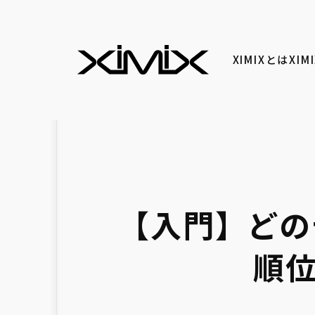
XIMIXとは
XI
【入門】どの
順