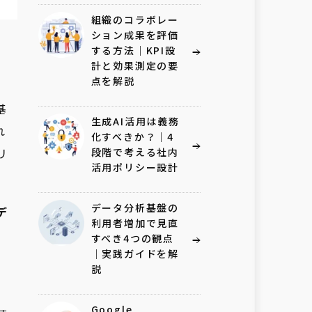
組織のコラボレー
ション成果を評価
する方法｜KPI設
計と効果測定の要
点を解説
基
生成AI活用は義務
れ
化すべきか？｜4
リ
段階で考える社内
活用ポリシー設計
データ分析基盤の
デ
利用者増加で見直
すべき4つの観点
｜実践ガイドを解
説
Google