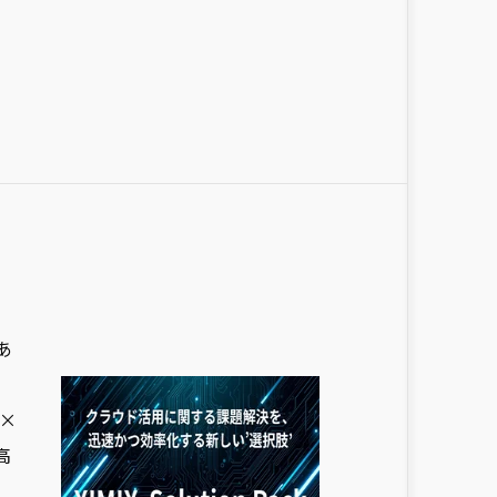
あ
×
高