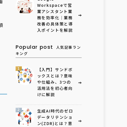
蓄
Workspaceで営
業アシスタント業
務を効率化｜業務
改善の具体策と導
順
入ポイントを解説
Popular post
人気記事ラン
キング
1
【入門】サンドボ
ックスとは？意味
や仕組み、3つの
活用法を初心者向
けに解説
2
生成AI時代のゼロ
データリテンショ
ン(ZDR)とは？意