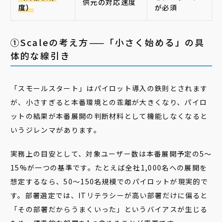
供元の対応速度
度）
が必須
➀Scaleの考え方——「小さく始める」の具
体的な線引き
「スモールスタート」はパイロット導入の鉄則とされます
が、小さすぎると本番環境との乖離が大きくなり、パイロ
ットの結果が本番展開の判断材料として機能しなくなると
いうジレンマがあります。
実務上の目安として、対象ユーザー数は本番展開予定の5〜
15%が一つの基準です。たとえば全社1,000名への展開を
想定するなら、50〜150名規模でのパイロットが現実的で
す。部署選定では、ITリテラシーが高い部署だけに偏ると
「その部署だからうまくいった」というバイアスが生じる