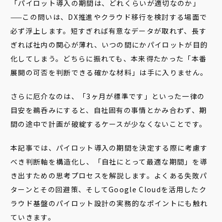
「パイロット導入の期間は、どれくらいが適切なのか」
——この問いは、DX推進やクラウド移行を検討する場面で
必ず浮上します。短すぎれば有意なデータが取れず、長す
ぎれば社内の関心が薄れ、いつの間にかパイロットが目的
化してしまう。どちらに振れても、本来得たかった「本番
展開の可否を判断できる確かな材料」は手に入りません。
さらに厄介なのは、「3ヶ月が標準です」といった一律の
目安を鵜呑みにすると、自社固有の事情とかみ合わず、期
間の途中で計画が破綻するケースが少なくないことです。
本記事では、パイロット導入の期間を決定する際に考慮す
べき判断軸を構造化し、「自社にとって最適な期間」を導
き出すための思考プロセスを解説します。よくある失敗パ
ターンとその回避策、そしてGoogle Cloudを活用したク
ラウド基盤のパイロット設計の実務的なポイントにも触れ
ていきます。