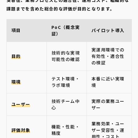
受容性、業務プロセスとの適合性、運用コスト、組織的な
課題までを含めた総合的な評価が目的となります。
PoC（概念実
項目
パイロット導入
証）
実運用環境での
技術的な実現
目的
有効性・適合性
可能性の確認
の検証
テスト環境・
本番に近い実環
環境
ラボ環境
境
技術チーム中
実際の業務ユー
ユーザー
心
ザー
業務効果・ユー
機能・性能・
評価対象
ザー受容性・運
精度
用性・コスト