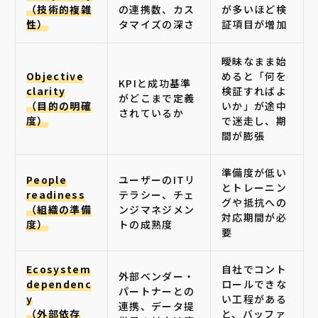
（技術的複雑
の連携数、カス
が多いほど検
性）
タマイズの深さ
証項目が増加
曖昧なまま始
Objective
めると「何を
KPIと成功基準
clarity
検証すればよ
がどこまで定義
（目的の明確
いか」が途中
されているか
度）
で迷走し、期
間が膨張
準備度が低い
People
ユーザーのITリ
とトレーニン
readiness
テラシー、チェ
グや抵抗への
（組織の準備
ンジマネジメン
対応期間が必
度）
トの成熟度
要
Ecosystem
自社でコント
外部ベンダー・
dependenc
ロールできな
パートナーとの
y
い工程がある
連携、データ提
（外部依存
と、バッファ