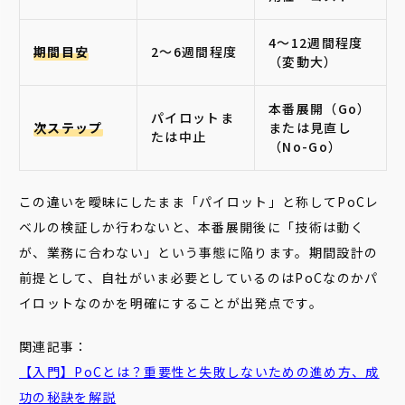
4〜12週間程度
期間目安
2〜6週間程度
（変動大）
本番展開（Go）
パイロットま
次ステップ
または見直し
たは中止
（No-Go）
この違いを曖昧にしたまま「パイロット」と称してPoCレ
ベルの検証しか行わないと、本番展開後に「技術は動く
が、業務に合わない」という事態に陥ります。期間設計の
前提として、自社がいま必要としているのはPoCなのかパ
イロットなのかを明確にすることが出発点です。
関連記事：
【入門】PoCとは？重要性と失敗しないための進め方、成
功の秘訣を解説