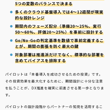
5つの変数のバランスで決まる
多くのクラウド基盤導入では4〜12週間が現実
的な設計レンジ
期間内のフェーズ配分（準備20〜25%、実行
50〜60%、評価20〜25%）を事前に設計する
Go/No-Goの判定基準を数値で事前定義するこ
とが、期間の膨張を防ぐ最大の鍵
対象部署は推進派だけでなく、標準的な部署を
含めてバイアスを排除する
パイロットは「本番導入を成功させるための投資」です。
その投資効果を最大化するために、期間設計に十分な注意
を払うことが、DX推進を確実に前進させる第一歩となりま
す。
パイロットの設計段階からパートナーの知見を活用するこ