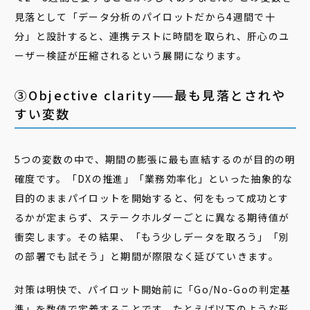
見落として「データ分析のパイロットだから4週間で十
分」と設計すると、連携テストに時間を取られ、肝心のユ
ーザー検証が圧縮されるという展開になります。
③Objective clarity——最も見落とされや
すい変数
5つの変数の中で、期間の膨張に最も直結するのが目的の明
確度です。「DXの推進」「業務効率化」といった抽象的な
目的のままパイロットを開始すると、何をもって成功とす
るかが定まらず、ステークホルダーごとに異なる期待値が
衝突します。その結果、「もう少しデータを取ろう」「別
の部署でも試そう」と期間が際限なく延びていきます。
対策は明快で、パイロット開始前に「Go/No-Goの判定基
準」を数値で定義することです。たとえば以下のような形