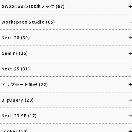
GWSStudio100本ノック
(67)
Workspace Studio
(65)
Next'26
(39)
Gemini
(36)
Next'25
(31)
アップデート情報
(22)
BigQuery
(20)
Next'23 SF
(17)
Looker
(10)