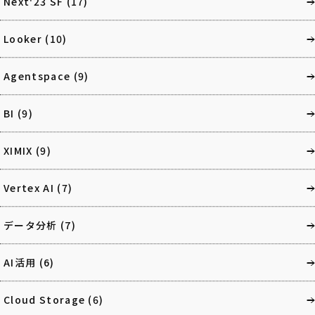
Next'23 SF
(17)
Looker
(10)
Agentspace
(9)
BI
(9)
XIMIX
(9)
Vertex AI
(7)
データ分析
(7)
AI活用
(6)
Cloud Storage
(6)