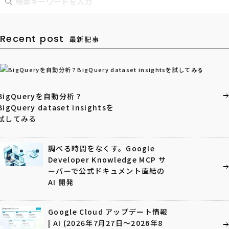
Recent post
最新記事
BigQueryを自動分析？
BigQuery dataset insightsを
試してみる
調べる時間をなくす。Google
Developer Knowledge MCP サ
ーバーで公式ドキュメント直結の
AI 開発
Google Cloud アップデート情報
| AI (2026年7月27日〜2026年8