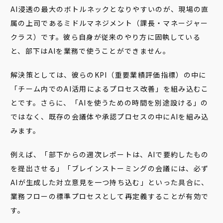
AI浸透の最大のボトルネックとなりやすいのが、現場の直
属の上司であるミドルマネジメント（課長・マネージャー
クラス）です。彼ら自身が従来のやり方に固執している
と、部下はAIを業務で使うことができません。
解決策としては、彼らのKPI（重要業績評価指標）の中に
「チーム内でのAI活用によるプロセス改善」を組み込むこ
とです。さらに、「AIを使うための時間を別途設ける」の
ではなく、既存の会議体や承認プロセスの中にAIを組み込
みます。
例えば、「部下からの週次レポートは、AIで要約したもの
を提出させる」「ブレインストーミングの会議には、必ず
AIが生成した対立意見を一つ持ち込む」といった具合に、
業務フローの標準プロセスとして再定義することが有効で
す。