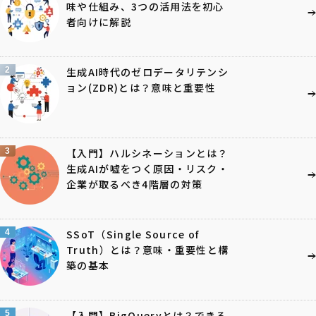
味や仕組み、3つの活用法を初心
者向けに解説
2
生成AI時代のゼロデータリテンシ
ョン(ZDR)とは？意味と重要性
3
【入門】ハルシネーションとは？
生成AIが嘘をつく原因・リスク・
企業が取るべき4階層の対策
4
SSoT（Single Source of
Truth）とは？意味・重要性と構
築の基本
5
【入門】BigQueryとは？できる