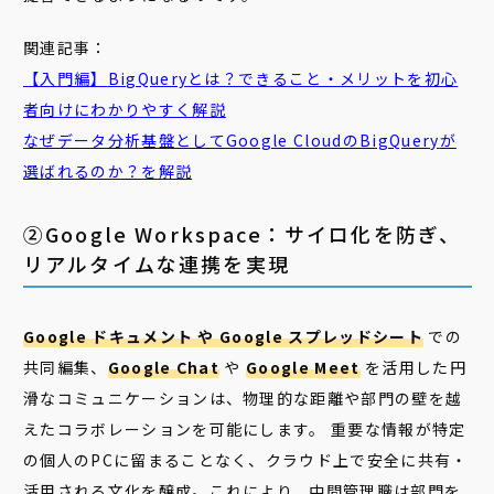
関連記事：
【入門編】
BigQuery
とは？できること・メリットを初心
者向けにわかりやすく解説
なぜデータ分析基盤としてGoogle Cloudの
BigQuery
が
選ばれるのか？を解説
②Google Workspace：サイロ化を防ぎ、
リアルタイムな連携を実現
Google ドキュメント や Google スプレッドシート
での
共同編集、
Google Chat
や
Google Meet
を活用した円
滑なコミュニケーションは、物理的な距離や部門の壁を越
えたコラボレーションを可能にします。 重要な情報が特定
の個人のPCに留まることなく、クラウド上で安全に共有・
活用される文化を醸成。これにより、中間管理職は部門を