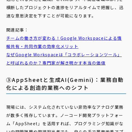
横断したプロジェクトの進捗をリアルタイムで把握し、迅
速な意思決定を下すことが可能になります。
関連記事：
チーム
の
働き
方
が変わる！Google Workspaceによる情
報共有・共同作業の効率化メリット
なぜGoogle Workspaceは「
コラボレーション
ツール」
と呼ばれるのか？専門家が解き明かす本当の価値
③AppSheetと生成AI(Gemini)：業務自動
化による創造的業務へのシフト
現場には、システム化されていない非効率なアナログ業務
が数多く残存しています。ノーコード開発プラットフォー
ム「AppSheet」を活用すれば、プログラミング知識がな
い中間管理職や現場担当者でも、自らの手で業務改善アプ