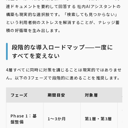
連ドキュメントを要約して回答する 社内AIアシスタントの
構築も現実的な選択肢です。「検索しても見つからない」
という利用者側のストレスを解消することが、ナレッジ蓄
積の好循環を生み出します。
段階的な導入ロードマップ——一度に
すべてを変えない
4層すべてに同時に対策を講じることは現実的ではありませ
ん。以下の3フェーズで段階的に進めることを推奨します。
フェーズ
期間目安
対象層
主
共
Phase 1：基
の
1〜3か月
第1層・第3層
盤整備
行
シ