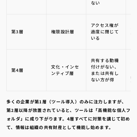
ない
ま
「
アクセス権が
公
第3層
権限設計層
過度に閉じて
設
いる
の
ナ
共有する動機
が
文化・インセ
付けがない、
第4層
さ
ンティブ層
または共有し
黙
ない方が得
識
多くの企業が第1層（ツール導入）のみに注力しますが、
第2層以降が放置されていると、ツールは「高機能な個人フ
ォルダ」に成り下がります。4層すべてに対策を講じて初め
て、情報は組織の共有財産として機能し始めます。