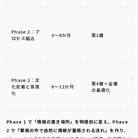
主
ー
ド
Phase 2：プ
3〜6か月
第2層
ト
ロセス組込
込
情
準
評
連
Phase 3：文
第4層＋全層
AI
化定着と高度
6〜12か月
の最適化
よ
化
検
築
Phase 1 で「情報の置き場所」を物理的に変え、Phase
2 で「業務の中で自然に情報が蓄積される流れ」を作り、