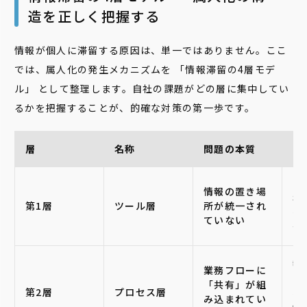
造を正しく把握する
情報が個人に滞留する原因は、単一ではありません。ここ
では、属人化の発生メカニズムを 「情報滞留の4層モデ
ル」 として整理します。自社の課題がどの層に集中してい
るかを把握することが、的確な対策の第一歩です。
層
名称
問題の本質
よ
ロ
情報の置き場
存
第1層
ツール層
所が統一され
付
ていない
が
報
業務フローに
先
「共有」が組
第2層
プロセス層
み
み込まれてい
個