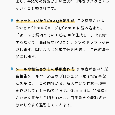
より、会議での議論が即座に実行可能なタスクとナレ
ッジへと変換されます。
チャットログからのFAQ自動生成
: 日々蓄積される
Google ChatのQAログをGeminiに読み込ませ、
「よくある質問とその回答を30個生成して」と指示
するだけで、高品質なFAQコンテンツのドラフトが完
成します。問い合わせ対応工数を削減し、自己解決を
促進します。
メールや報告書からの手順書作成
: 熟練者が書いた業
務報告メールや、過去のプロジェクト完了報告書な
どを基に、「この内容から、新人向けの作業手順書
を作成して」と依頼できます。Geminiは、非構造化
された文章から手順を抽出し、箇条書きや表形式で
分かりやすく整理してくれます。