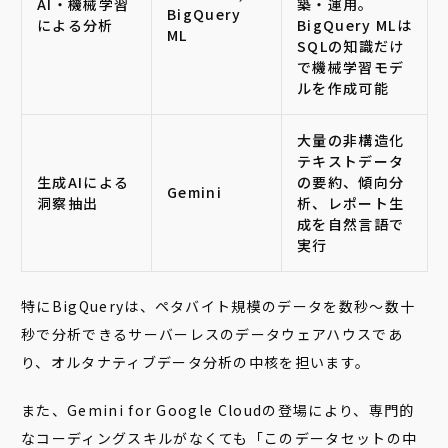
AI・機械学習
築・運用。
BigQuery
による分析
BigQuery MLは
ML
SQLの知識だけ
で機械学習モデ
ルを作成可能
大量の非構造化
テキストデータ
生成AIによる
の要約、傾向分
Gemini
洞察抽出
析、レポート生
成を自然言語で
実行
特にBigQueryは、ペタバイト規模のデータを数秒〜数十
秒で分析できるサーバーレスのデータウェアハウスであ
り、オルタナティブデータ分析の中核を担います。
また、Gemini for Google Cloudの登場により、専門的
なコーディングスキルがなくても「このデータセットの中