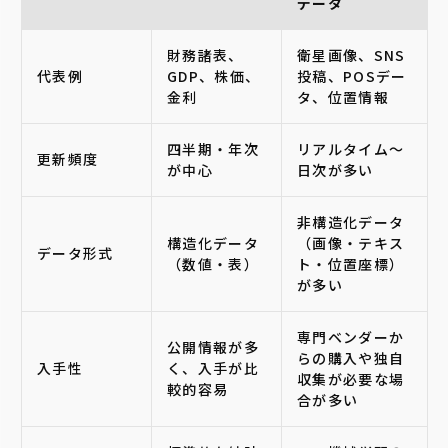
データ
財務諸表、
衛星画像、SNS
代表例
GDP、株価、
投稿、POSデー
金利
タ、位置情報
四半期・年次
リアルタイム〜
更新頻度
が中心
日次が多い
非構造化データ
構造化データ
（画像・テキス
データ形式
（数値・表）
ト・位置座標）
が多い
専門ベンダーか
公開情報が多
らの購入や独自
入手性
く、入手が比
収集が必要な場
較的容易
合が多い