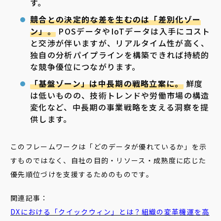
す。
競合との決定的な差を生むのは「差別化ゾー
ン」。
POSデータやIoTデータは入手にコスト
と交渉が伴いますが、リアルタイム性が高く、
独自の分析パイプラインを構築できれば持続的
な競争優位につながります。
「基盤ゾーン」は中長期の戦略立案に。
鮮度
は低いものの、技術トレンドや労働市場の構造
変化など、中長期の事業戦略を支える洞察を提
供します。
このフレームワークは「どのデータが優れているか」を示
すものではなく、自社の目的・リソース・成熟度に応じた
優先順位づけを支援するためのものです。
関連記事：
DXにおける「クイックウィン」とは？組織の変革機運を高