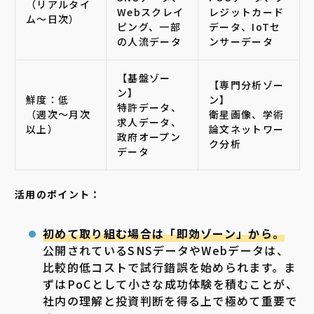
（リアルタイ
Webスクレイ
レジットカード
ム〜日次）
ピング、一部
データ、IoTセ
の人流データ
ンサーデータ
【基盤ゾー
【専門分析ゾー
ン】
鮮度：低
ン】
特許データ、
（週次〜月次
衛星画像、学術
求人データ、
以上）
論文ネットワー
政府オープン
ク分析
データ
活用のポイント：
初めて取り組む場合は「即効ゾーン」から。
公開されているSNSデータやWebデータは、
比較的低コストで試行錯誤を始められます。ま
ずはPoCとして小さな成功体験を積むことが、
社内の理解と投資判断を得る上で極めて重要で