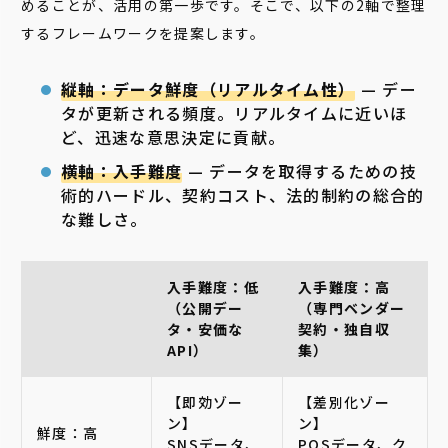
めることが、活用の第一歩です。そこで、以下の2軸で整理
するフレームワークを提案します。
縦軸：データ鮮度（リアルタイム性）
— デー
タが更新される頻度。リアルタイムに近いほ
ど、迅速な意思決定に貢献。
横軸：入手難度
— データを取得するための技
術的ハードル、契約コスト、法的制約の総合的
な難しさ。
入手難度：低
入手難度：高
（公開デー
（専門ベンダー
タ・安価な
契約・独自収
API）
集）
【即効ゾー
【差別化ゾー
ン】
ン】
鮮度：高
SNSデータ、
POSデータ、ク