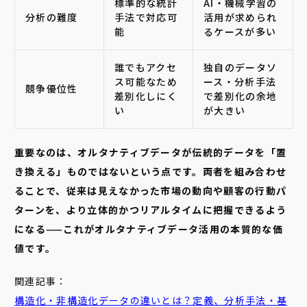
標準的な統計
AI・機械学習の
分析の難度
手法で対応可
活用が求められ
能
るケースが多い
誰でもアクセ
独自のデータソ
ス可能なため
ース・分析手法
競争優位性
差別化しにく
で差別化の余地
い
が大きい
重要なのは、オルタナティブデータが伝統的データを「置
き換える」ものではないという点です。両者を組み合わせ
ることで、従来は見えなかった市場の動向や顧客の行動パ
ターンを、より立体的かつリアルタイムに把握できるよう
になる——これがオルタナティブデータ活用の本質的な価
値です。
関連記事：
構造化・非構造化データの違いとは？定義、分析手法・基