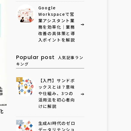
Google
Workspaceで営
業アシスタント業
務を効率化｜業務
改善の具体策と導
入ポイントを解説
Popular post
人気記事ラン
キング
1
【入門】サンドボ
ックスとは？意味
や仕組み、3つの
活用法を初心者向
けに解説
化
2
生成AI時代のゼロ
データリテンショ