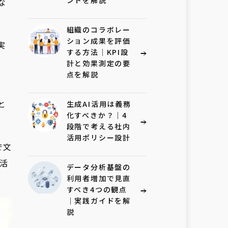
ントを解説
な
組織のコラボレー
ション成果を評価
実
する方法｜KPI設
、
計と効果測定の要
点を解説
と
生成AI活用は義務
化すべきか？｜4
段階で考える社内
活用ポリシー設計
で文
活
データ分析基盤の
利用者増加で見直
すべき4つの観点
｜実践ガイドを解
説