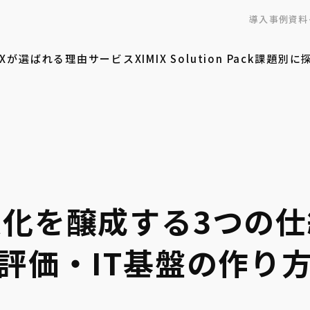
導入事例
資料
MIXが選ばれる理由
サービス
XIMIX Solution Pack
課題別に
化を醸成する3つの
評価・IT基盤の作り