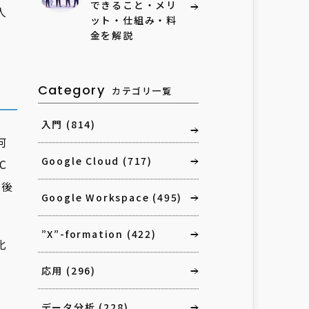
できること・メリ
人
ット・仕組み・料
金を解説
Category
カテゴリ一覧
入門
(814)
何
Google Cloud
(717)
C
年後
Google Workspace
(495)
”X”-formation
(422)
化
応用
(296)
データ分析
(228)