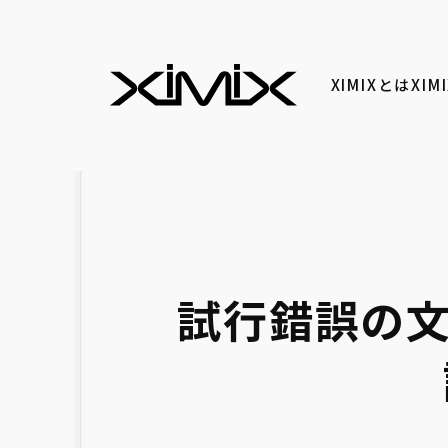
XIMIXとは
XI
試行錯誤の文