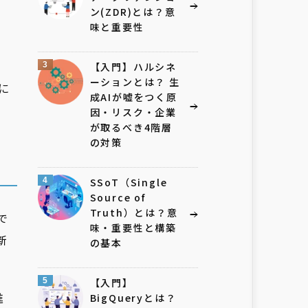
ン(ZDR)とは？意
味と重要性
3
【入門】ハルシネ
ーションとは？ 生
に
成AIが嘘をつく原
因・リスク・企業
が取るべき4階層
の対策
4
SSoT（Single
Source of
Truth）とは？意
で
味・重要性と構築
新
の基本
5
【入門】
進
BigQueryとは？