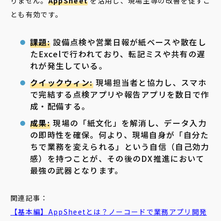
りません。
AppSheet
を活用し、現場主導の改善を促すこ
とも有効です。
課題:
設備点検や営業日報が紙ベースや散在し
たExcelで行われており、転記ミスや共有の遅
れが発生している。
クイックウィン:
現場担当者と協力し、スマホ
で完結する点検アプリや報告アプリを数日で作
成・配備する。
成果:
現場の「紙文化」を解消し、データ入力
の即時性を確保。何より、現場自身が「自分た
ちで業務を変えられる」という自信（自己効力
感）を持つことが、その後のDX推進において
最強の武器となります。
関連記事：
【基本編】AppSheetとは？ノーコードで業務アプリ開発