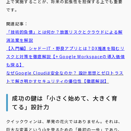
上で実施することが、将来の拡張性を担保する上でも重要
です。
関連記事：
「技術的負債」とは何か？放置リスクとクラウドによる解
消法案を解説
【入門編】シャドーIT・野良アプリとは？DX推進を阻むリ
スクと対策を徹底解説【+ Google Workspaceの導入価値
も探る】
なぜGoogle Cloudは安全なのか？ 設計思想とゼロトラス
トで解き明かすセキュリティの優位性【徹底解説】
成功の鍵は「小さく始めて、大きく育
てる」設計力
クイックウィンは、単発の花火ではありません。それは、
巨大な変革という山を登るための「最初の一歩」であり、