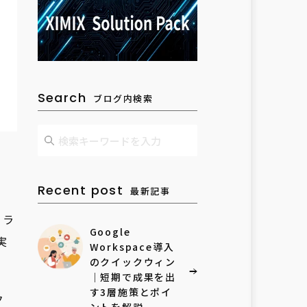
Search
ブログ内検索
Recent post
最新記事
トラ
Google
実
Workspace導入
のクイックウィン
｜短期で成果を出
す3層施策とポイ
ク