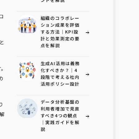
ントを解説
コ
組織のコラボレー
ション成果を評価
する方法｜KPI設
計と効果測定の要
と
点を解説
生成AI活用は義務
す。
化すべきか？｜4
段階で考える社内
の
活用ポリシー設計
データ分析基盤の
り
利用者増加で見直
解
すべき4つの観点
｜実践ガイドを解
説