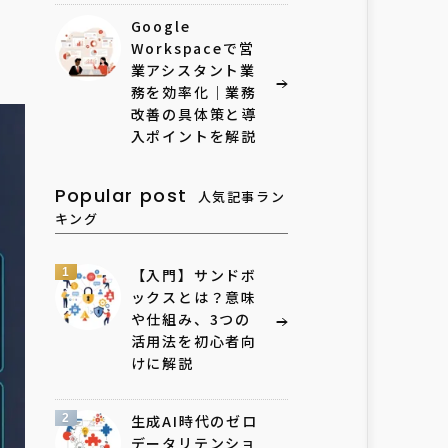
Google
Workspaceで営
業アシスタント業
務を効率化｜業務
改善の具体策と導
入ポイントを解説
Popular post
人気記事ラン
キング
1
【入門】サンドボ
ックスとは？意味
や仕組み、3つの
活用法を初心者向
けに解説
2
生成AI時代のゼロ
データリテンショ