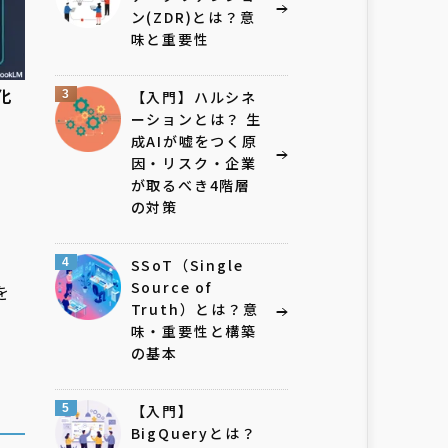
ン(ZDR)とは？意
味と重要性
化
3
【入門】ハルシネ
ーションとは？ 生
成AIが嘘をつく原
因・リスク・企業
が取るべき4階層
の対策
4
SSoT（Single
Source of
を
Truth）とは？意
味・重要性と構築
の基本
5
【入門】
BigQueryとは？