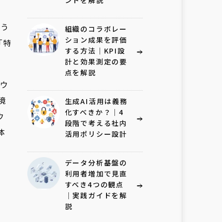
ントを解説
まう
組織のコラボレー
ション成果を評価
「特
する方法｜KPI設
計と効果測定の要
点を解説
ウ
境
生成AI活用は義務
化すべきか？｜4
ウ
段階で考える社内
体
活用ポリシー設計
データ分析基盤の
利用者増加で見直
すべき4つの観点
｜実践ガイドを解
説