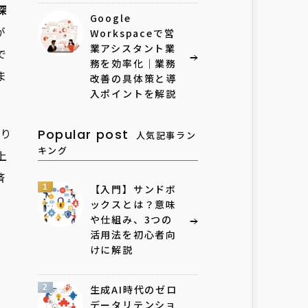
深
Google
が
Workspaceで営
業アシスタント業
で
務を効率化｜業務
ま
改善の具体策と導
入ポイントを解説
り
Popular post
人気記事ラン
キング
上
済
1
【入門】サンドボ
ックスとは？意味
や仕組み、3つの
活用法を初心者向
けに解説
2
生成AI時代のゼロ
データリテンショ