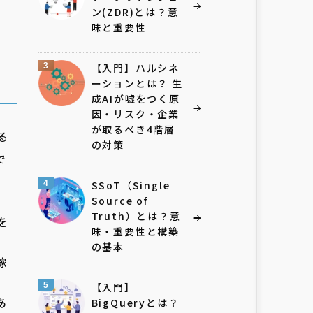
。
ン(ZDR)とは？意
味と重要性
3
【入門】ハルシネ
ーションとは？ 生
成AIが嘘をつく原
因・リスク・企業
が取るべき4階層
る
の対策
で
4
SSoT（Single
Source of
Truth）とは？意
を
味・重要性と構築
の基本
稼
5
【入門】
あ
BigQueryとは？