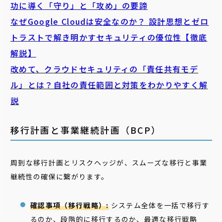
功に導く「守り」と「攻め」の要諦
なぜGoogle Cloudは安全なのか？ 設計思想とゼロ
トラストで解き明かすセキュリティの優位性【徹底
解説】
改めて、クラウドセキュリティの「責任共有モデ
ル」とは？自社の責任範囲と対策をわかりやすく解
説
移行計画と事業継続計画（BCP）
周到な移行計画とリスクヘッジが、スムーズな移行と事業
継続性の確保に繋がります。
確認事項（移行戦略）:
システム全体を一括で移行す
るのか、段階的に移行するのか、最適な移行戦略