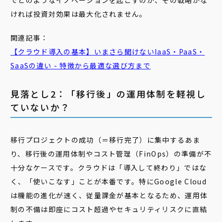
でどのようなイノベーションを起こすのか、その戦略がな
ければ投資対効果は最大化されません。
関連記事：
【クラウド導入の基本】いまさら聞けない
IaaS
・PaaS・
SaaSの違い - 特徴から最適な選び方まで
見落とし2：「移行後」の運用体制を軽視し
ていないか？
移行プロジェクトの成功（＝移行完了）に集中するあま
り、移行後の運用体制やコスト管理（FinOps）の準備が不
十分なケースです。クラウドは「導入して終わり」ではな
く、「使いこなす」ことが本番です。特にGoogle Cloud
は機能の進化が速く、従量課金が基本となるため、運用体
制の不備は即座にコスト超過やセキュリティリスクに直結