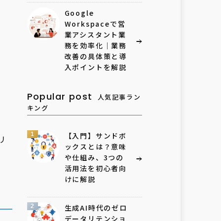
Google
Workspaceで営
業アシスタント業
務を効率化｜業務
改善の具体策と導
入ポイントを解説
Popular post
人気記事ラン
キング
1
【入門】サンドボ
リ
ックスとは？意味
や仕組み、3つの
活用法を初心者向
けに解説
2
生成AI時代のゼロ
データリテンショ