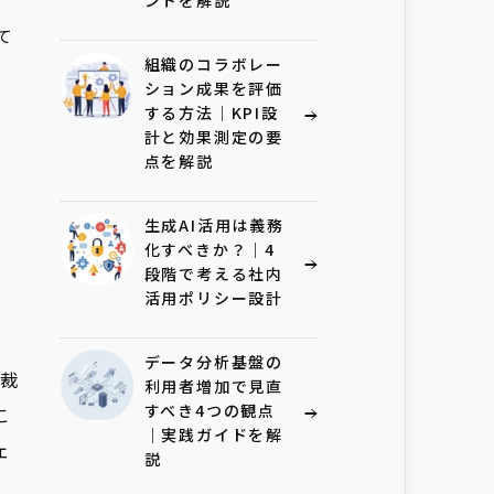
ントを解説
て
組織のコラボレー
ション成果を評価
する方法｜KPI設
計と効果測定の要
点を解説
生成AI活用は義務
化すべきか？｜4
段階で考える社内
活用ポリシー設計
データ分析基盤の
裁
利用者増加で見直
すべき4つの観点
こ
｜実践ガイドを解
ェ
説