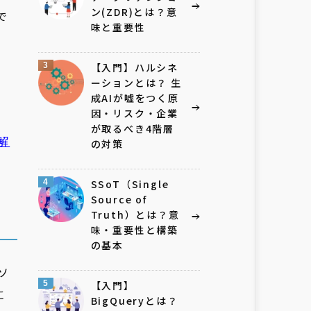
ン(ZDR)とは？意
で
味と重要性
3
【入門】ハルシネ
ーションとは？ 生
成AIが嘘をつく原
因・リスク・企業
が取るべき4階層
解
の対策
4
SSoT（Single
Source of
Truth）とは？意
味・重要性と構築
の基本
ソ
5
【入門】
に
BigQueryとは？