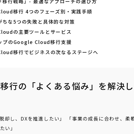
「移行戦略」- 最適なアプローチの選び方
Cloud移行 4つのフェーズ別・実践手順
陥りがちな5つの失敗と具体的な対策
 Cloudの主要ツールとサービス
プのGoogle Cloud移行支援
 Cloud移行でビジネスの次なるステージへ
ド移行の「よくある悩み」を解決
脱却し、DXを推進したい」 「事業の成長に合わせ、柔
えたい」