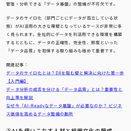
管理・分析できる「データ基盤」の整備が不可欠です。
データのサイロ化（部門ごとにデータが孤立している状
態）がAI活用の大きな障壁となっているケースが非常に多
く見られます。全社的にデータを利活用できる環境を構築
するとともに、データの正確性、完全性、鮮度といった
「データ品質」を担保する取り組みも極めて重要です。
関連記事：
データのサイロ化とは？DXを阻む壁と解決に向けた第一歩
【入門編】
データ分析の成否を分ける「データ品質」とは？重要性と
向上策を解説
なぜ今「
AI
-Readyな
データ
基盤」が必要なのか？ ビジネ
ス価値を高める
データ
整備の勘所
③AIを使いこなす人材と組織文化の醸成