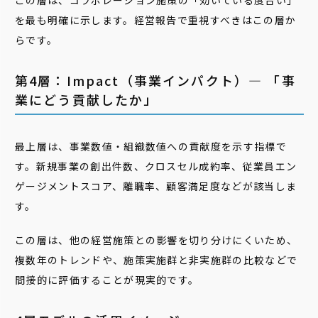
この層は、コラボレーション施策の「効いている度合い」
を最も明確に示します。経営報告で重視すべきはこの層か
らです。
第4層：Impact（事業インパクト）― 「事
業にどう貢献したか」
最上層は、事業数値・組織数値への貢献度を示す指標で
す。新規事業の創出件数、クロスセル成約率、従業員エン
ゲージメントスコア、離職率、顧客満足度などが該当しま
す。
この層は、他の経営施策との影響を切り分けにくいため、
複数年のトレンドや、施策実施群と非実施群の比較などで
間接的に評価することが現実的です。