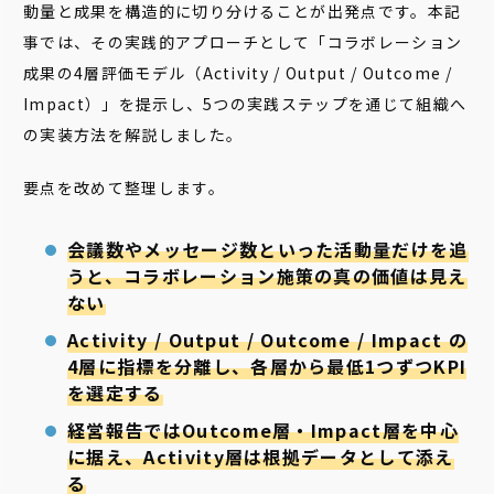
動量と成果を構造的に切り分けることが出発点です。本記
事では、その実践的アプローチとして「コラボレーション
成果の4層評価モデル（Activity / Output / Outcome /
Impact）」を提示し、5つの実践ステップを通じて組織へ
の実装方法を解説しました。
要点を改めて整理します。
会議数やメッセージ数といった活動量だけを追
うと、コラボレーション施策の真の価値は見え
ない
Activity / Output / Outcome / Impact の
4層に指標を分離し、各層から最低1つずつKPI
を選定する
経営報告ではOutcome層・Impact層を中心
に据え、Activity層は根拠データとして添え
る