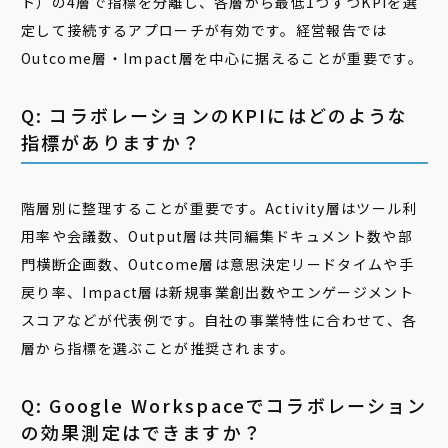
ト）の4層で指標を分離し、各層から最低1つずつKPIを選
定して接続するアプローチが有効です。経営報告では
Outcome層・Impact層を中心に据えることが重要です。
Q: コラボレーションのKPIにはどのような
指標がありますか？
階層別に整理することが重要です。Activity層はツール利
用率や会議数、Output層は共同編集ドキュメント数や部
門横断企画数、Outcome層は意思決定リードタイムや手
戻り率、Impact層は新規事業創出数やエンゲージメント
スコアなどが代表例です。自社の事業特性に合わせて、各
層から指標を選ぶことが推奨されます。
Q: Google Workspaceでコラボレーション
の効果測定はできますか？