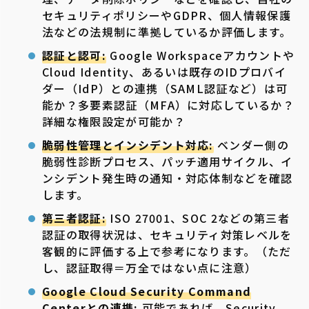
セキュリティポリシーやGDPR、個人情報保護
法などの法規制に準拠しているか評価します。
認証と認可:
Google Workspaceアカウントや
Cloud Identity、あるいは既存のIDプロバイ
ダー（IdP）との連携（SAML認証など）は可
能か？多要素認証（MFA）に対応しているか？
詳細な権限設定が可能か？
脆弱性管理とインシデント対応:
ベンダー側の
脆弱性診断プロセス、パッチ適用サイクル、イ
ンシデント発生時の通知・対応体制などを確認
します。
第三者認証:
ISO 27001、SOC 2などの第三者
認証の取得状況は、セキュリティ対策レベルを
客観的に評価する上で参考になります。（ただ
し、認証取得＝万全ではない点に注意）
Google Cloud Security Command
Centerとの連携:
可能であれば、Security