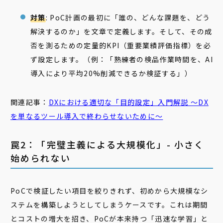
対策
: PoC計画の最初に「誰の、どんな課題を、どう
解決するのか」を文章で定義します。そして、その成
否を測るための定量的KPI（重要業績評価指標）を必
ず設定します。（例：「熟練者の検品作業時間を、AI
導入により平均20%削減できるか検証する」）
関連記事：
DXにおける適切な「
目的
設定
」入門解説 ～DX
を単なるツール導入で終わらせないために～
罠2：「完璧主義による大規模化」- 小さく
始められない
PoCで検証したい項目を絞りきれず、初めから大規模なシ
ステムを構築しようとしてしまうケースです。これは期間
とコストの増大を招き、PoCが本来持つ「迅速な学習」と