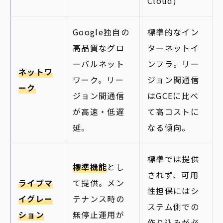
Cloud)
Google独自の
標準的なイン
高品質なグロ
ターネットイ
ーバルネット
ンフラ。リー
ネットワ
ワーク。リー
ジョン間通信
ーク
ジョン間通信
はGCEに比べ
が高速・低遅
て高コストに
延。
なる傾向。
標準では提供
標準機能
とし
されず、可用
ライブマ
て提供。メン
性担保にはシ
イグレー
テナンス時の
ステム側での
ション
無停止運用が
作り込みが必