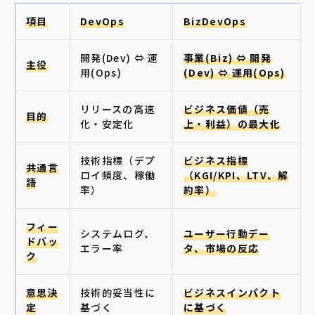
項目
DevOps
BizDevOps
開発(Dev) ⇔ 運
事業(Biz) ⇔ 開発
主役
用(Ops)
(Dev) ⇔ 運用(Ops)
リリースの高速
ビジネス価値（売
目的
化・安定化
上・利益）の最大化
技術指標（デプ
ビジネス指標
共通言
ロイ頻度、稼働
（KGI/KPI、LTV、解
語
率）
約率）
フィー
システムログ、
ユーザー行動デー
ドバッ
エラー率
タ、市場の反応
ク
意思決
技術的妥当性に
ビジネスインパクト
定
基づく
に基づく