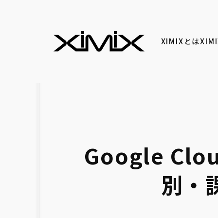
XIMIXとは
XI
Google 
別・