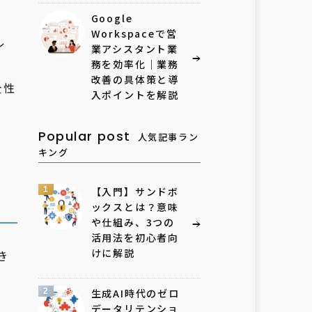
Google
Workspaceで営
レ
業アシスタント業
て
務を効率化｜業務
改善の具体策と導
全性
入ポイントを解説
Popular post
人気記事ラン
キング
1
【入門】サンドボ
ックスとは？意味
や仕組み、3つの
活用法を初心者向
けに解説
き
、
2
生成AI時代のゼロ
データリテンショ