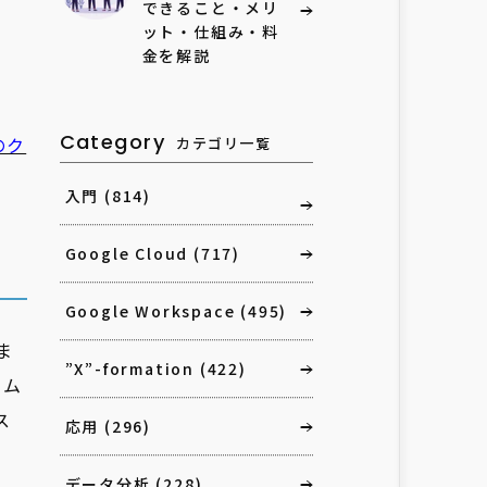
できること・メリ
ット・仕組み・料
金を解説
。
Category
のク
カテゴリ一覧
入門
(814)
Google Cloud
(717)
Google Workspace
(495)
ま
”X”-formation
(422)
テム
ス
応用
(296)
データ分析
(228)