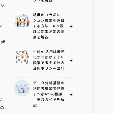
ントを解説
方も
組織のコラボレー
ション成果を評価
ン
する方法｜KPI設
計と効果測定の要
点を解説
く解
生成AI活用は義務
化すべきか？｜4
段階で考える社内
活用ポリシー設計
データ分析基盤の
利用者増加で見直
すべき4つの観点
い
｜実践ガイドを解
説
の