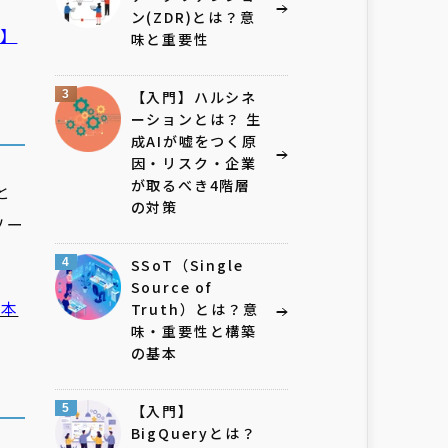
ン(ZDR)とは？意
編】
味と重要性
3
【入門】ハルシネ
ーションとは？ 生
成AIが嘘をつく原
因・リスク・企業
が取るべき4階層
と
の対策
ソー
4
SSoT（Single
Source of
基本
Truth）とは？意
味・重要性と構築
の基本
5
【入門】
BigQueryとは？