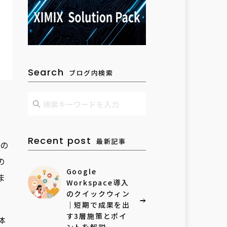
Search
ブログ内検索
Recent post
最新記事
の
の
Google
ま
Workspace導入
のクイックウィン
｜短期で成果を出
す3層施策とポイ
体