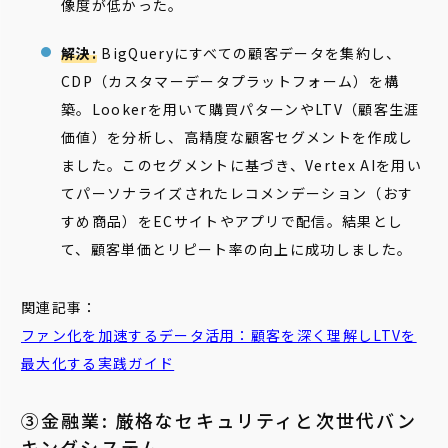
像度が低かった。
解決:
BigQueryにすべての顧客データを集約し、
CDP（カスタマーデータプラットフォーム）を構
築。Lookerを用いて購買パターンやLTV（顧客生涯
価値）を分析し、高精度な顧客セグメントを作成し
ました。このセグメントに基づき、Vertex AIを用い
てパーソナライズされたレコメンデーション（おす
すめ商品）をECサイトやアプリで配信。結果とし
て、顧客単価とリピート率の向上に成功しました。
関連記事：
ファン化を加速するデータ活用：顧客を深く理解しLTVを
最大化する実践ガイド
③金融業: 厳格なセキュリティと次世代バン
キングシステム