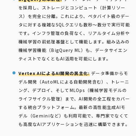
を採用し、ストレージとコンピュート（計算リソー
ス）を完全に分離。これにより、ペタバイト級のデー
タに対する複雑なSQLクエリも数秒～数分で実行可能
です。インフラ管理の負荷なく、リアルタイム分析や
機械学習の前処理基盤として機能します。組み込みの
機械学習機能（BigQuery ML）も、データサイエン
ティストでなくともAI活用を可能にします。
Vertex AIによるAI開発の民主化:
データ準備からモ
デル開発（AutoMLによる自動開発含む）、トレーニ
ング、デプロイ、そしてMLOps（機械学習モデルの
ライフサイクル管理）まで、AI開発の全工程をカバー
する統合プラットフォーム。最新の高性能生成AIモ
デル（Geminiなど）も利用可能で、専門家でなくて
も高度なAIアプリケーションを迅速に構築できます。