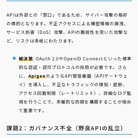
APIは外部との「窓口」であるため、サイバー攻撃の格好
の標的となります。不正アクセスによる機密情報の漏洩、
サービス妨害（DoS）攻撃、APIの脆弱性を突いた攻撃な
ど、リスクは多岐にわたります。
解決策
: OAuth 2.0やOpenID Connectといった標準
的な認証・認可プロトコルの採用が必要です。さら
に、
Apigee
のようなAPI管理基盤（APIゲートウェ
イ）を導入し、不正なトラフィックの検知・遮断、
アクセス回数制限（レートリミット）、詳細なログ監
視を行うことで、多層的な防御を構築することが極め
て重要です。
課題2：ガバナンス不全（野良APIの乱立）