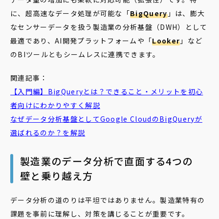
に、超高速なデータ処理が可能な「
BigQuery
」は、膨大
なセンサーデータを扱う製造業の分析基盤（DWH）として
最適であり、AI開発プラットフォームや「
Looker
」など
のBIツールともシームレスに連携できます。
関連記事：
【入門編】BigQueryとは？できること・メリットを初心
者向けにわかりやすく解説
なぜデータ分析基盤としてGoogle CloudのBigQueryが
選ばれるのか？を解説
製造業のデータ分析で直面する4つの
壁と乗り越え方
データ分析の道のりは平坦ではありません。製造業特有の
課題を事前に理解し、対策を講じることが重要です。