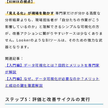
【XIMIXの視点】
「見える化」が現場を動かす
専門家だけが分かる高度な
分析結果よりも、現場担当者が「自分たちの作業がこう
影響しているのか」と理解できるシンプルな可視化の方
が、改善アクションに繋がりやすいケースは少なくありま
せん。LookerのようなBIツールは、そのための強力な武
器となります。
関連記事：
【入門編】
データ
可視
化
とは？目的とメリットを専門家
が解説
【入門編】なぜ、
データ
可視
化
が必要なのか？メリット
と成功の鍵を徹底解説
ステップ5：評価と改善サイクルの実行