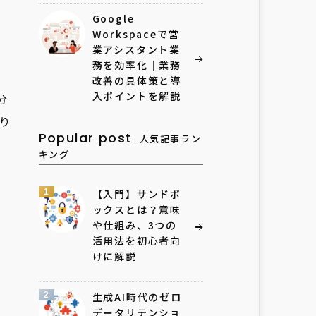
Google
Workspaceで営
業アシスタント業
務を効率化｜業務
改善の具体策と導
入ポイントを解説
分
り
Popular post
人気記事ラン
キング
1
【入門】サンドボ
ックスとは？意味
や仕組み、3つの
活用法を初心者向
けに解説
2
生成AI時代のゼロ
データリテンショ