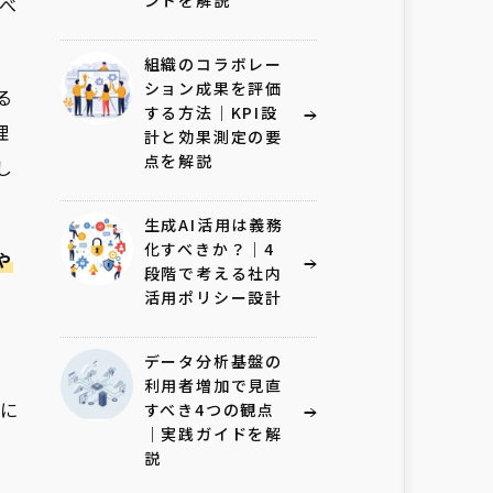
ントを解説
べ
組織のコラボレー
ション成果を評価
る
する方法｜KPI設
理
計と効果測定の要
点を解説
し
生成AI活用は義務
化すべきか？｜4
や
段階で考える社内
活用ポリシー設計
データ分析基盤の
利用者増加で見直
方に
すべき4つの観点
｜実践ガイドを解
説