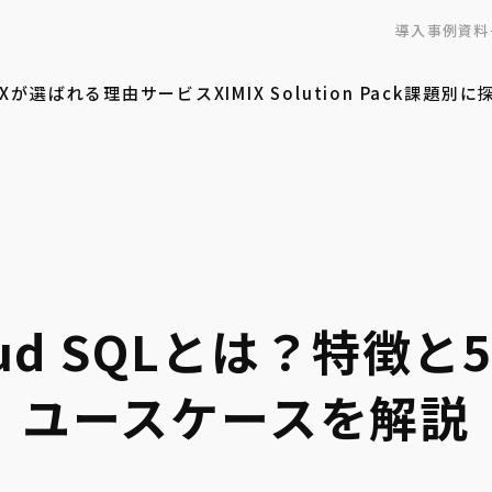
導入事例
資料
MIXが選ばれる理由
サービス
XIMIX Solution Pack
課題別に
ud SQLとは？特徴
ユースケースを解説