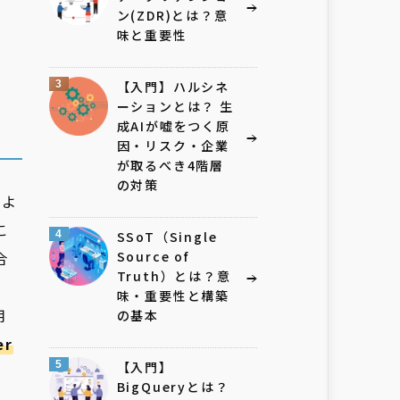
ン(ZDR)とは？意
味と重要性
3
【入門】ハルシネ
ーションとは？ 生
成AIが嘘をつく原
因・リスク・企業
が取るべき4階層
の対策
のよ
こ
4
SSoT（Single
合
Source of
Truth）とは？意
味・重要性と構築
用
の基本
er
5
【入門】
BigQueryとは？