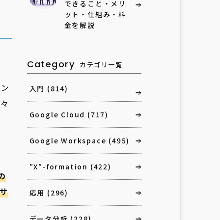
できること・メリ
ット・仕組み・料
金を解説
Category
カテゴリ一覧
イン
入門
(814)
日々
Google Cloud
(717)
Google Workspace
(495)
”X”-formation
(422)
の
るサ
応用
(296)
データ分析
(228)