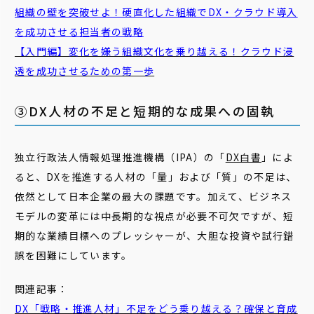
組織の壁を突破せよ！硬直化した組織でDX・クラウド導入
を成功させる担当者の戦略
【入門編】変化を嫌う組織文化を乗り越える！クラウド浸
透を成功させるための第一歩
③DX人材の不足と短期的な成果への固執
独立行政法人情報処理推進機構（IPA）の「
DX白書
」によ
ると、DXを推進する人材の「量」および「質」の不足は、
依然として日本企業の最大の課題です。加えて、ビジネス
モデルの変革には中長期的な視点が必要不可欠ですが、短
期的な業績目標へのプレッシャーが、大胆な投資や試行錯
誤を困難にしています。
関連記事：
DX「戦略・推進人材」不足をどう乗り越える？確保と育成